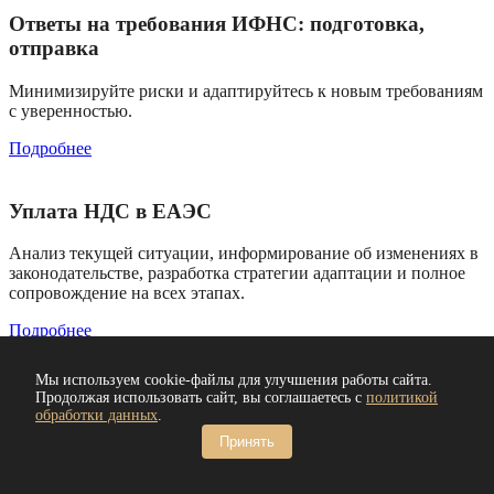
Ответы на требования ИФНС: подготовка,
отправка
Минимизируйте риски и адаптируйтесь к новым требованиям
с уверенностью.
Подробнее
Уплата НДС в ЕАЭС
Анализ текущей ситуации, информирование об изменениях в
законодательстве, разработка стратегии адаптации и полное
сопровождение на всех этапах.
Подробнее
Мы используем cookie-файлы для улучшения работы сайта.
Дробление бизнеса — ИП, маркетплейсы
Продолжая использовать сайт, вы соглашаетесь с
политикой
обработки данных
.
Оптимизация налоговой нагрузки и защита бизнеса с
Принять
помощью легального дробления.
Подробнее