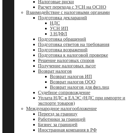
Налоговые риски
Расчет перехода с УСН на ОСНО
Взаимодействие с налоговыми органами
Подготовка деклараций
НДС
УСН ИП
3 НДФЛ
Подготовка обращений
Подготовка ответов на требования
Подготовка возражений
Подготовка к налоговой проверке
Решение налоговых споров
Получение налоговых льгот
Возврат налогов
Возврат налогов ИП
Возврат налогов ООО
Возврат налогов для физ.лиц
Судебное сопровождение
Уплата НДС в ЕАЭС (НДС при импорте и
экспорте товаров)
Международное налогообложение
Переезд за границу
Работники за границей
Бизнес за границей
Иностранная компания в РФ