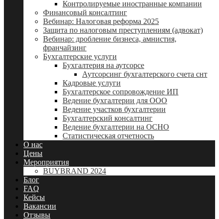
Контролируемые иностранные компании
Финансовый консалтинг
Вебинар: Налоговая реформа 2025
Защита по налоговым преступлениям (адвокат)
Вебинар: дробление бизнеса, амнистия,
франчайзинг
Бухгалтерские услуги
Бухгалтерия на аутсорсе
Аутсорсинг бухгалтерского счета снт
Кадровые услуги
Бухгалтерское сопровождение ИП
Ведение бухгалтерии для ООО
Ведение участков бухгалтерии
Бухгалтерский консалтинг
Ведение бухгалтерии на ОСНО
Статистическая отчетность
О нас
Цены
Мероприятия
BUYBRAND 2024
Блог
FAQ
Кейсы
Вакансии
Отзывы