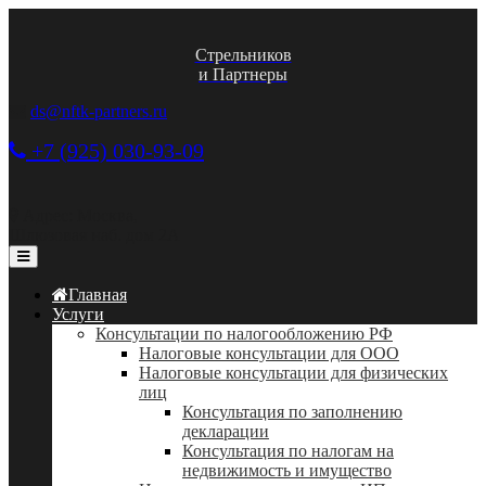
Стрельников
и Партнеры
ds@nftk-partners.ru
+7 (925) 030-93-09
Адрес: Москва,
Шлюзовая наб. дом 2А
Главная
Услуги
Консультации по налогообложению РФ
Налоговые консультации для ООО
Налоговые консультации для физических
лиц
Консультация по заполнению
декларации
Консультация по налогам на
недвижимость и имущество