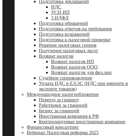
Подготовка деклараций
НДС
УСН ИП
3 НДФЛ
Подготовка обращений
Подготовка ответов на требования
Подготовка возражений
Подготовка к налоговой проверке
Решение налоговых споров
Получение налоговых льгот
Возврат налогов
Возврат налогов ИП
Возврат налогов ООО
Возврат налогов для физ.лиц
Судебное сопровождение
Уплата НДС в ЕАЭС (НДС при импорте и
экспорте товаров)
Международное налогообложение
Переезд за границу
Работники за границей
Бизнес за границей
Иностранная компания в РФ
Контролируемые иностранные компании
Финансовый консалтинг
Вебинар: Налоговая реформа 2025