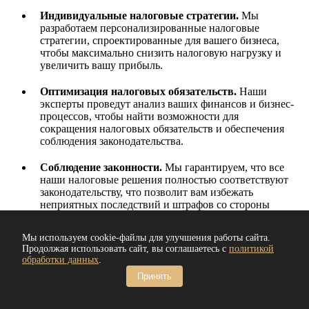
Индивидуальные налоговые стратегии.
Мы
разработаем персонализированные налоговые
стратегии, спроектированные для вашего бизнеса,
чтобы максимально снизить налоговую нагрузку и
увеличить вашу прибыль.
Оптимизация налоговых обязательств.
Наши
эксперты проведут анализ ваших финансов и бизнес-
процессов, чтобы найти возможности для
сокращения налоговых обязательств и обеспечения
соблюдения законодательства.
Соблюдение законности.
Мы гарантируем, что все
наши налоговые решения полностью соответствуют
законодательству, что позволит вам избежать
неприятных последствий и штрафов со стороны
налоговых органов.
Мы используем cookie-файлы для улучшения работы сайта.
Возможно получение бесплатной консультации по любой
Продолжая использовать сайт, вы соглашаетесь с
политикой
обработки данных
.
услуге налогового консультанта.
Принять
Записаться на консультацию