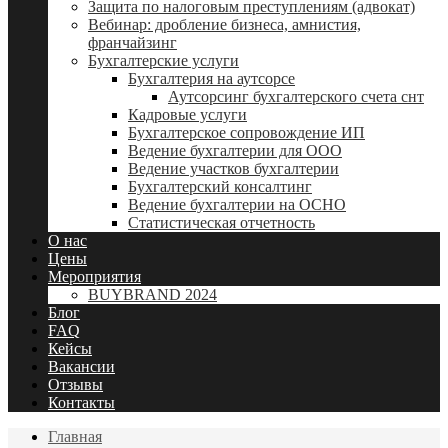
Защита по налоговым преступлениям (адвокат)
Вебинар: дробление бизнеса, амнистия,
франчайзинг
Бухгалтерские услуги
Бухгалтерия на аутсорсе
Аутсорсинг бухгалтерского счета снт
Кадровые услуги
Бухгалтерское сопровождение ИП
Ведение бухгалтерии для ООО
Ведение участков бухгалтерии
Бухгалтерский консалтинг
Ведение бухгалтерии на ОСНО
Статистическая отчетность
О нас
Цены
Мероприятия
BUYBRAND 2024
Блог
FAQ
Кейсы
Вакансии
Отзывы
Контакты
Главная