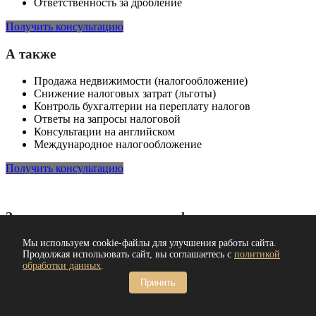
Ответственность за дробление
Получить консультацию
А также
Продажа недвижимости (налогообложение)
Снижение налоговых затрат (льготы)
Контроль бухгалтерии на переплату налогов
Ответы на запросы налоговой
Консультации на английском
Международное налогообложение
Получить консультацию
Заполните и направьте нам форму и мы скажем
сколько налогов переплачивает Ваша компания
Мы используем cookie-файлы для улучшения работы сайта.
Продолжая использовать сайт, вы соглашаетесь с
политикой
обработки данных
.
Название компании, налоговую нагрузку которой нужно
оценить
*
Принять
ИНН Компании, налоговую нагрузку которой нужно оценить