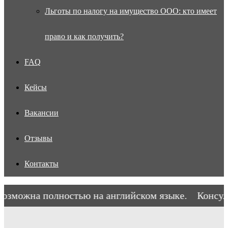
Льготы по налогу на имущество ООО: кто имеет
право и как получить?
FAQ
Кейсы
Вакансии
Отзывы
Контакты
зможна полностью на английском языке.
Консульт