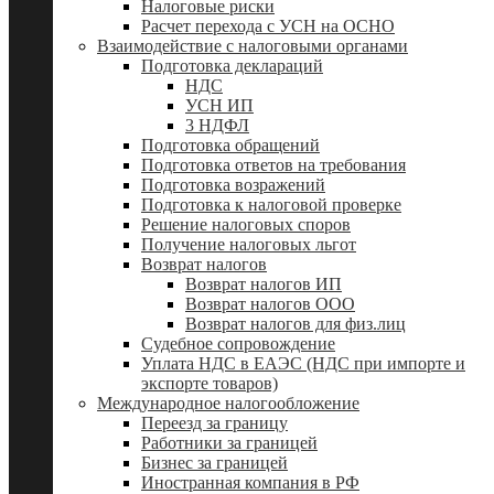
Налоговые риски
Расчет перехода с УСН на ОСНО
Взаимодействие с налоговыми органами
Подготовка деклараций
НДС
УСН ИП
3 НДФЛ
Подготовка обращений
Подготовка ответов на требования
Подготовка возражений
Подготовка к налоговой проверке
Решение налоговых споров
Получение налоговых льгот
Возврат налогов
Возврат налогов ИП
Возврат налогов ООО
Возврат налогов для физ.лиц
Судебное сопровождение
Уплата НДС в ЕАЭС (НДС при импорте и
экспорте товаров)
Международное налогообложение
Переезд за границу
Работники за границей
Бизнес за границей
Иностранная компания в РФ