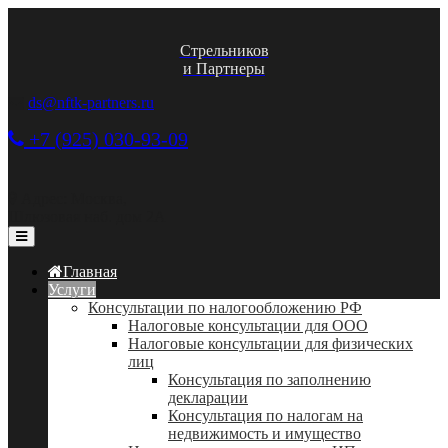
Стрельников
и Партнеры
ds@nftk-partners.ru
+7 (925) 030-93-09
Адрес: Москва,
Шлюзовая наб. дом 2А
Главная
Услуги
Консультации по налогообложению РФ
Налоговые консультации для ООО
Налоговые консультации для физических
лиц
Консультация по заполнению
декларации
Консультация по налогам на
недвижимость и имущество