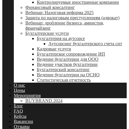
Контролируемые иностранные компании
Финансовый консалтинг
Вебинар: Налоговая реформа 2025
Защита по налоговым преступлениям (адвокат)
Вебинар: дробление бизнеса, амнистия,
франчайзинг
Бухгалтерские услуги
Бухгалтерия на аутсорсе
Аутсорсинг бухгалтерского счета снт
Кадровые услуги
Бухгалтерское сопровождение ИП
Ведение бухгалтерии для ООО
Ведение участков бухгалтерии
Бухгалтерский консалтинг
Ведение бухгалтерии на ОСНО
Статистическая отчетность
О нас
Цены
Мероприятия
BUYBRAND 2024
Блог
FAQ
Кейсы
Вакансии
Отзывы