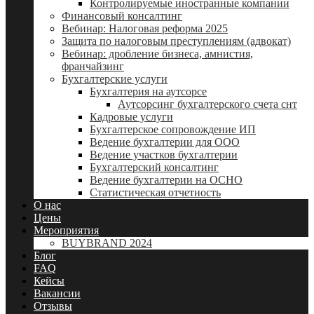
Контролируемые иностранные компании
Финансовый консалтинг
Вебинар: Налоговая реформа 2025
Защита по налоговым преступлениям (адвокат)
Вебинар: дробление бизнеса, амнистия,
франчайзинг
Бухгалтерские услуги
Бухгалтерия на аутсорсе
Аутсорсинг бухгалтерского счета снт
Кадровые услуги
Бухгалтерское сопровождение ИП
Ведение бухгалтерии для ООО
Ведение участков бухгалтерии
Бухгалтерский консалтинг
Ведение бухгалтерии на ОСНО
Статистическая отчетность
О нас
Цены
Мероприятия
BUYBRAND 2024
Блог
FAQ
Кейсы
Вакансии
Отзывы