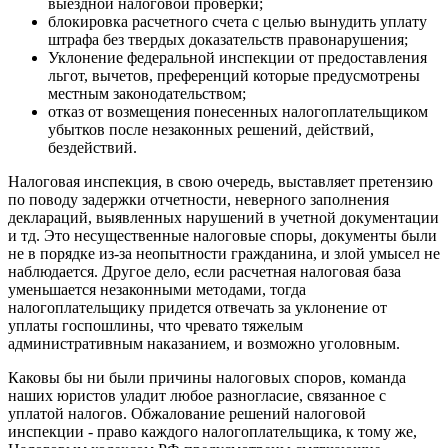
выездной налоговой проверки;
блокировка расчетного счета с целью вынудить уплату
штрафа без твердых доказательств правонарушения;
Уклонение федеральной инспекции от предоставления
льгот, вычетов, преференций которые предусмотрены
местным законодательством;
отказ от возмещения понесенных налогоплательщиком
убытков после незаконных решений, действий,
бездействий.
Налоговая инспекция, в свою очередь, выставляет претензию
по поводу задержки отчетности, неверного заполнения
деклараций, выявленных нарушений в учетной документации
и тд. Это несущественные налоговые споры, документы были
не в порядке из-за неопытности гражданина, и злой умысел не
наблюдается. Другое дело, если расчетная налоговая база
уменьшается незаконными методами, тогда
налогоплательщику придется отвечать за уклонение от
уплаты госпошлины, что чревато тяжелым
административным наказанием, и возможно уголовным.
Каковы бы ни были причины налоговых споров, команда
наших юристов уладит любое разногласие, связанное с
уплатой налогов. Обжалование решений налоговой
инспекции - право каждого налогоплательщика, к тому же,