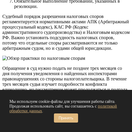
Обязательное выполнение требований, указанных в
резолюции.
Судебный порядок разрешения налоговых споров
регламентируется нормативными актами АПК (Арбитражный
процессуальный кодекс), КАС РФ (Кодекс
административного судопроизводства) и Налоговым кодексом
РФ. Важно установить подсудность налоговых споров,
потому что отдельные споры рассматриваются не только
арбитражным судом, но и судами общей юрисдикции.
Обращение в суд нужно подать не позднее трех месяцев со
дня получения уведомления о найденных инспекторами
правонарушениях со стороны налогоплательщика. В течение
трех месяцев судья изучает подробности конфликта
единолично, но рассмотрение может продолжаться и полгода,
и год. КАС налоговые споры разбираются только в случае
правонарушения (указание на правонарушение) физических
Мы используем cookie-файлы для улучшения работы сайта.
лиц. Другими словами, экономическая или
Продолжая использовать сайт, вы соглашаетесь с
политикой
предпринимательская деятельность не относится к предмету
обработки данных
.
конфликта.
Принять
Рычаги разрешения конфликтов есть всегда, и даже при таком
обстоятельстве как судебная ошибка. Проигравшая сторона