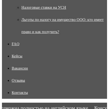
Налоговые ставки на УСН
Льготы по налогу на имущество ООО: кто имеет
право и как получить?
FAQ
Кейсы
Вакансии
Отзывы
Контакты
зможна полностью на английском языке.
Консульт