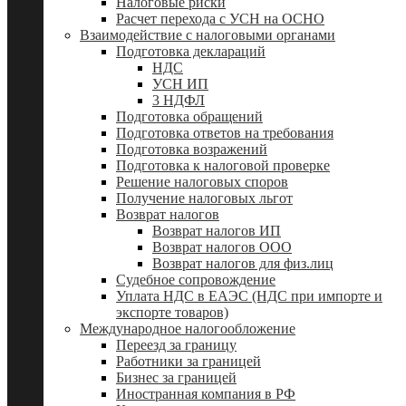
Налоговые риски
Расчет перехода с УСН на ОСНО
Взаимодействие с налоговыми органами
Подготовка деклараций
НДС
УСН ИП
3 НДФЛ
Подготовка обращений
Подготовка ответов на требования
Подготовка возражений
Подготовка к налоговой проверке
Решение налоговых споров
Получение налоговых льгот
Возврат налогов
Возврат налогов ИП
Возврат налогов ООО
Возврат налогов для физ.лиц
Судебное сопровождение
Уплата НДС в ЕАЭС (НДС при импорте и
экспорте товаров)
Международное налогообложение
Переезд за границу
Работники за границей
Бизнес за границей
Иностранная компания в РФ