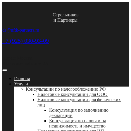
Стрельников
и Партнеры
ds@nftk-partners.ru
+7 (925) 030-93-09
Адрес: Москва,
Шлюзовая наб. дом 2А
Главная
Услуги
Консультации по налогообложению РФ
Налоговые консультации для ООО
Налоговые консультации для физических
лиц
Консультация по заполнению
декларации
Консультация по налогам на
недвижимость и имущество