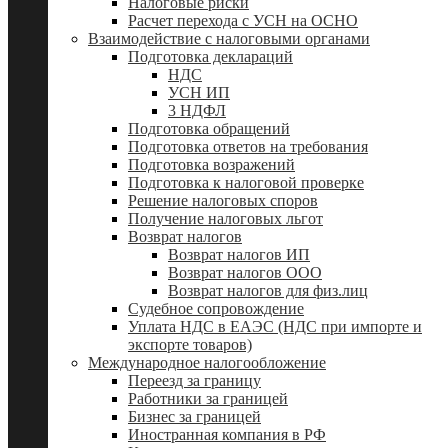
Налоговые риски
Расчет перехода с УСН на ОСНО
Взаимодействие с налоговыми органами
Подготовка деклараций
НДС
УСН ИП
3 НДФЛ
Подготовка обращений
Подготовка ответов на требования
Подготовка возражений
Подготовка к налоговой проверке
Решение налоговых споров
Получение налоговых льгот
Возврат налогов
Возврат налогов ИП
Возврат налогов ООО
Возврат налогов для физ.лиц
Судебное сопровождение
Уплата НДС в ЕАЭС (НДС при импорте и
экспорте товаров)
Международное налогообложение
Переезд за границу
Работники за границей
Бизнес за границей
Иностранная компания в РФ