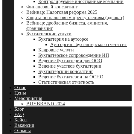
Контролируемые иностранные компании
Финансовый консалтинг
Вебинар: Налоговая реформа 2025
Защита по налоговым преступлениям (адвокат)
Вебинар: дробление бизнеса, амнистия,
франчайзинг
Бухгалтерские услуги
Бухгалтерия на аутсорсе
Аутсорсинг бухгалтерского счета снт
Кадровые услуги
Бухгалтерское сопровождение ИП
Ведение бухгалтерии для ООО
Ведение участков бухгалтерии
Бухгалтерский консалтинг
Ведение бухгалтерии на ОСНО
Статистическая отчетность
О нас
Цены
Мероприятия
BUYBRAND 2024
Блог
FAQ
Кейсы
Вакансии
Отзывы