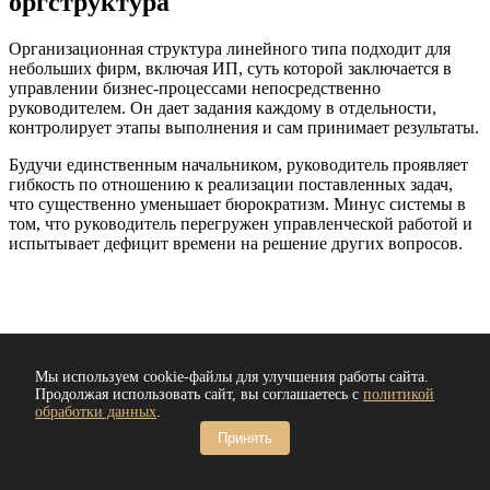
оргструктура
Организационная структура линейного типа подходит для
небольших фирм, включая ИП, суть которой заключается в
управлении бизнес-процессами непосредственно
руководителем. Он дает задания каждому в отдельности,
контролирует этапы выполнения и сам принимает результаты.
Будучи единственным начальником, руководитель проявляет
гибкость по отношению к реализации поставленных задач,
что существенно уменьшает бюрократизм. Минус системы в
том, что руководитель перегружен управленческой работой и
испытывает дефицит времени на решение других вопросов.
Мы используем cookie-файлы для улучшения работы сайта.
Что вы получаете в
Продолжая использовать сайт, вы соглашаетесь с
политикой
обработки данных
.
результате работы с нами
Принять