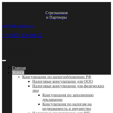
Стрельников
и Партнеры
ds@nftk-partners.ru
+7 (925) 030-93-09
Адрес: Москва,
Шлюзовая наб. дом 2А
Главная
Услуги
Консультации по налогообложению РФ
Налоговые консультации для ООО
Налоговые консультации для физических
лиц
Консультация по заполнению
декларации
Консультация по налогам на
недвижимость и имущество