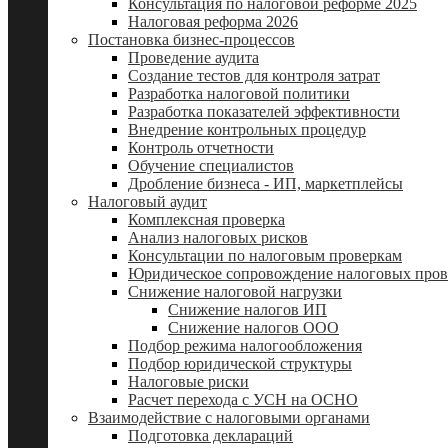
Консультация по налоговой реформе 2025
Налоговая реформа 2026
Постановка бизнес-процессов
Проведение аудита
Создание тестов для контроля затрат
Разработка налоговой политики
Разработка показателей эффективности
Внедрение контрольных процедур
Контроль отчетности
Обучение специалистов
Дробление бизнеса - ИП, маркетплейсы
Налоговый аудит
Комплексная проверка
Анализ налоговых рисков
Консультации по налоговым проверкам
Юридическое сопровождение налоговых пров
Снижение налоговой нагрузки
Снижение налогов ИП
Снижение налогов ООО
Подбор режима налогообложения
Подбор юридической структуры
Налоговые риски
Расчет перехода с УСН на ОСНО
Взаимодействие с налоговыми органами
Подготовка деклараций