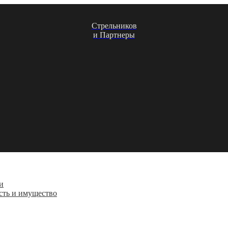
Стрельников
и Партнеры
и
сть и имущество