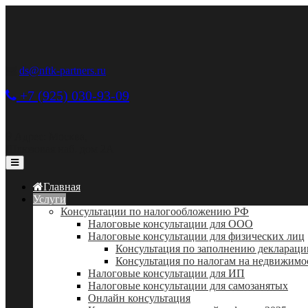
ds@nftk-partners.ru
+7 (925) 030-93-09
Адрес: Москва,
Шлюзовая наб. дом 2А
Главная
Услуги
Консультации по налогообложению РФ
Налоговые консультации для ООО
Налоговые консультации для физических лиц
Консультация по заполнению деклараци
Консультация по налогам на недвижимо
Налоговые консультации для ИП
Налоговые консультации для самозанятых
Онлайн консультация