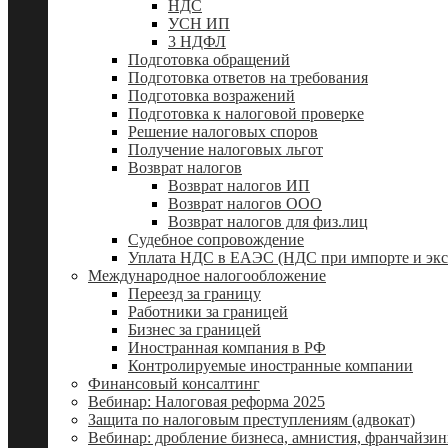
НДС
УСН ИП
3 НДФЛ
Подготовка обращений
Подготовка ответов на требования
Подготовка возражений
Подготовка к налоговой проверке
Решение налоговых споров
Получение налоговых льгот
Возврат налогов
Возврат налогов ИП
Возврат налогов ООО
Возврат налогов для физ.лиц
Судебное сопровождение
Уплата НДС в ЕАЭС (НДС при импорте и экс
Международное налогообложение
Переезд за границу
Работники за границей
Бизнес за границей
Иностранная компания в РФ
Контролируемые иностранные компании
Финансовый консалтинг
Вебинар: Налоговая реформа 2025
Защита по налоговым преступлениям (адвокат)
Вебинар: дробление бизнеса, амнистия, франчайзин