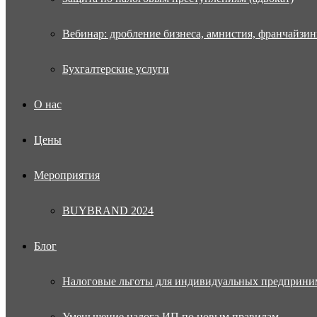
Вебинар: дробление бизнеса, амнистия, франчайзин
Бухгалтерские услуги
О нас
Цены
Мероприятия
BUYBRAND 2024
Блог
Налоговые льготы для индивидуальных предприни
Уменьшение налога ИП по новым правилам