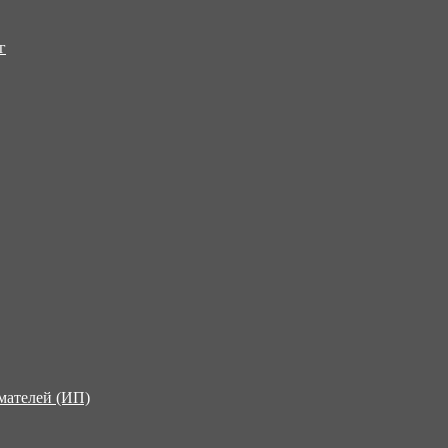
г
мателей (ИП)