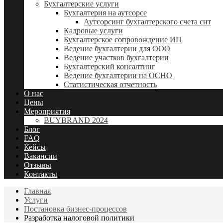
Бухгалтерские услуги
Бухгалтерия на аутсорсе
Аутсорсинг бухгалтерского счета снт
Кадровые услуги
Бухгалтерское сопровождение ИП
Ведение бухгалтерии для ООО
Ведение участков бухгалтерии
Бухгалтерский консалтинг
Ведение бухгалтерии на ОСНО
Статистическая отчетность
О нас
Цены
Мероприятия
BUYBRAND 2024
Блог
FAQ
Кейсы
Вакансии
Отзывы
Контакты
Главная
Услуги
Постановка бизнес-процессов
Разработка налоговой политики