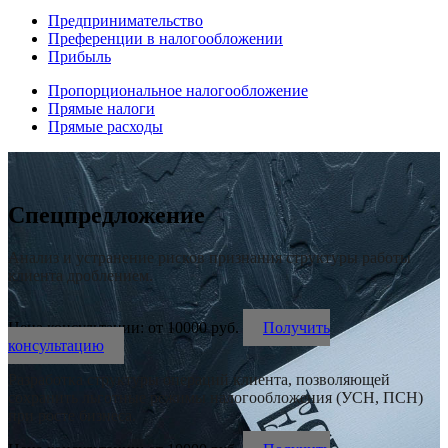
Предпринимательство
Преференции в налогообложении
Прибыль
Пропорциональное налогообложение
Прямые налоги
Прямые расходы
Спецпредложение
Анализ и устранение рисков признания структуры работы
клиента дроблением.
Цена консультации: от 10000 руб.
Получить
консультацию
Разработка структуры операций клиента, позволяющей
сохранить льготные режимы налогообложения (УСН, ПСН)
при росте бизнеса.