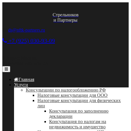
Стрельников
и Партнеры
ds@nftk-partners.ru
+7 (925) 030-93-09
Адрес: Москва,
Шлюзовая наб. дом 2А
Главная
Услуги
Консультации по налогообложению РФ
Налоговые консультации для ООО
Налоговые консультации для физических
лиц
Консультация по заполнению
декларации
Консультация по налогам на
недвижимость и имущество