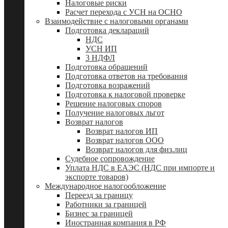
Налоговые риски
Расчет перехода с УСН на ОСНО
Взаимодействие с налоговыми органами
Подготовка деклараций
НДС
УСН ИП
3 НДФЛ
Подготовка обращений
Подготовка ответов на требования
Подготовка возражений
Подготовка к налоговой проверке
Решение налоговых споров
Получение налоговых льгот
Возврат налогов
Возврат налогов ИП
Возврат налогов ООО
Возврат налогов для физ.лиц
Судебное сопровождение
Уплата НДС в ЕАЭС (НДС при импорте и
экспорте товаров)
Международное налогообложение
Переезд за границу
Работники за границей
Бизнес за границей
Иностранная компания в РФ