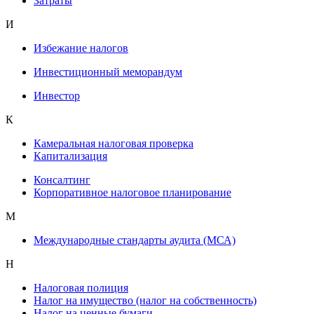
Затраты
И
Избежание налогов
Инвестиционный меморандум
Инвестор
К
Камеральная налоговая проверка
Капитализация
Консалтинг
Корпоративное налоговое планирование
М
Международные стандарты аудита (МСА)
Н
Налоговая полиция
Налог на имущество (налог на собственность)
Налог на ценные бумаги