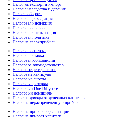
Налог на экспорт и импорт
Налог с наследства и дарений
Налог с оборота
Налоговая декларация
Налоговая инспекция
Налоговая оговорка
Налоговая оптимизация
Налоговая политика
Налог на сверхприбыль
Налоговая система
Налоговая ставка
Налоговая юрисдикция
Налоговое законодательство
Налоговое резидентство
Налоговые каникулы
Налоговые льготы
Налоговые резервы
Налоговый Due Diligence
Налоговый домициль
Налог на доходы от денежных капиталов
Налог на нераспределенную прибыль
Налог на прибыль организаций
Налог на прирост капитала