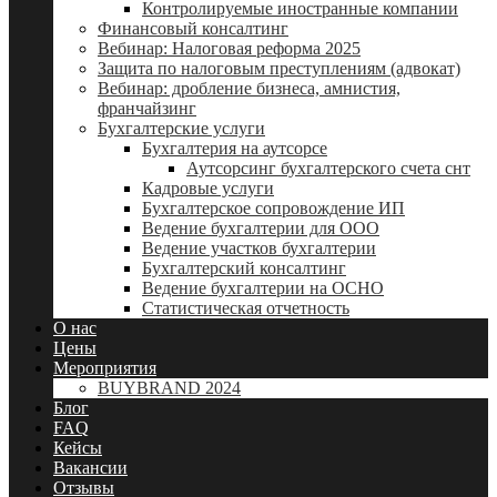
Контролируемые иностранные компании
Финансовый консалтинг
Вебинар: Налоговая реформа 2025
Защита по налоговым преступлениям (адвокат)
Вебинар: дробление бизнеса, амнистия,
франчайзинг
Бухгалтерские услуги
Бухгалтерия на аутсорсе
Аутсорсинг бухгалтерского счета снт
Кадровые услуги
Бухгалтерское сопровождение ИП
Ведение бухгалтерии для ООО
Ведение участков бухгалтерии
Бухгалтерский консалтинг
Ведение бухгалтерии на ОСНО
Статистическая отчетность
О нас
Цены
Мероприятия
BUYBRAND 2024
Блог
FAQ
Кейсы
Вакансии
Отзывы