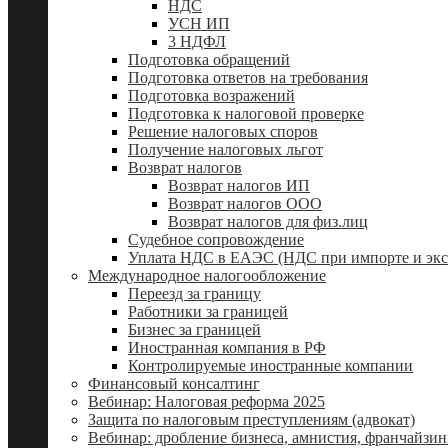
НДС
УСН ИП
3 НДФЛ
Подготовка обращений
Подготовка ответов на требования
Подготовка возражений
Подготовка к налоговой проверке
Решение налоговых споров
Получение налоговых льгот
Возврат налогов
Возврат налогов ИП
Возврат налогов ООО
Возврат налогов для физ.лиц
Судебное сопровождение
Уплата НДС в ЕАЭС (НДС при импорте и экс
Международное налогообложение
Переезд за границу
Работники за границей
Бизнес за границей
Иностранная компания в РФ
Контролируемые иностранные компании
Финансовый консалтинг
Вебинар: Налоговая реформа 2025
Защита по налоговым преступлениям (адвокат)
Вебинар: дробление бизнеса, амнистия, франчайзин