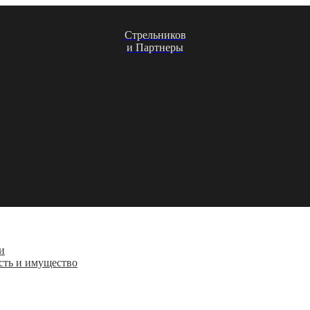
Стрельников
и Партнеры
и
сть и имущество