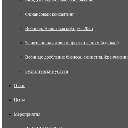
Финансовый консалтинг
Вебинар: Налоговая реформа 2025
Защита по налоговым преступлениям (адвокат)
Вебинар: дробление бизнеса, амнистия, франчайзин
Бухгалтерские услуги
О нас
Цены
Мероприятия