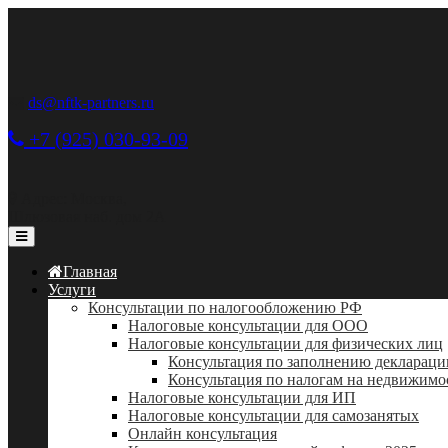
ds@nftk-partners.ru
+7 (925) 030-93-09
Адрес: Москва,
Шлюзовая наб. дом 2А
Главная
Услуги
Консультации по налогообложению РФ
Налоговые консультации для ООО
Налоговые консультации для физических лиц
Консультация по заполнению деклараци
Консультация по налогам на недвижимо
Налоговые консультации для ИП
Налоговые консультации для самозанятых
Онлайн консультация