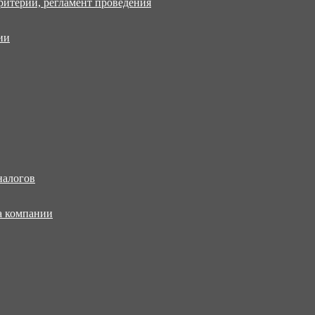
ритерии, регламент проведения
ии
налогов
а компании