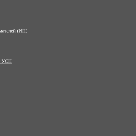
мателей (ИП)
х УСН