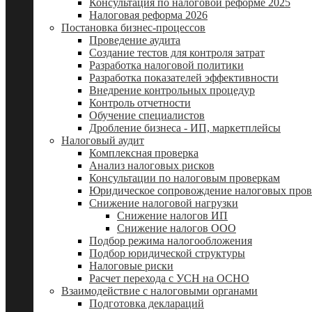
Консультация по налоговой реформе 2025
Налоговая реформа 2026
Постановка бизнес-процессов
Проведение аудита
Создание тестов для контроля затрат
Разработка налоговой политики
Разработка показателей эффективности
Внедрение контрольных процедур
Контроль отчетности
Обучение специалистов
Дробление бизнеса - ИП, маркетплейсы
Налоговый аудит
Комплексная проверка
Анализ налоговых рисков
Консультации по налоговым проверкам
Юридическое сопровождение налоговых пров
Снижение налоговой нагрузки
Снижение налогов ИП
Снижение налогов ООО
Подбор режима налогообложения
Подбор юридической структуры
Налоговые риски
Расчет перехода с УСН на ОСНО
Взаимодействие с налоговыми органами
Подготовка деклараций