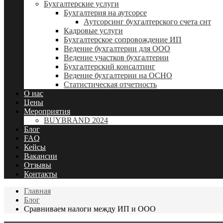
Бухгалтерские услуги
Бухгалтерия на аутсорсе
Аутсорсинг бухгалтерского счета снт
Кадровые услуги
Бухгалтерское сопровождение ИП
Ведение бухгалтерии для ООО
Ведение участков бухгалтерии
Бухгалтерский консалтинг
Ведение бухгалтерии на ОСНО
Статистическая отчетность
О нас
Цены
Мероприятия
BUYBRAND 2024
Блог
FAQ
Кейсы
Вакансии
Отзывы
Контакты
Главная
Блог
Сравниваем налоги между ИП и ООО