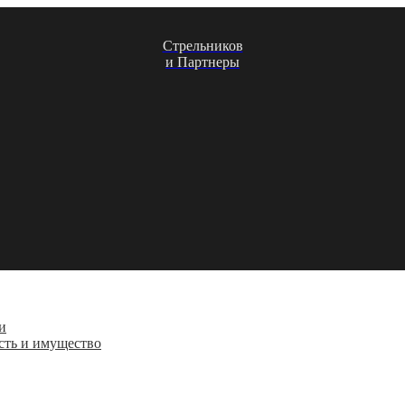
Стрельников
и Партнеры
и
сть и имущество