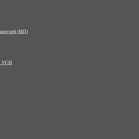
мателей (ИП)
х УСН