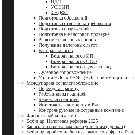
НДС
УСН ИП
3 НДФЛ
Подготовка обращений
Подготовка ответов на требования
Подготовка возражений
Подготовка к налоговой проверке
Решение налоговых споров
Получение налоговых льгот
Возврат налогов
Возврат налогов ИП
Возврат налогов ООО
Возврат налогов для физ.лиц
Судебное сопровождение
Уплата НДС в ЕАЭС (НДС при импорте и экс
Международное налогообложение
Переезд за границу
Работники за границей
Бизнес за границей
Иностранная компания в РФ
Контролируемые иностранные компании
Финансовый консалтинг
Вебинар: Налоговая реформа 2025
Защита по налоговым преступлениям (адвокат)
Вебинар: дробление бизнеса, амнистия, франчайзин