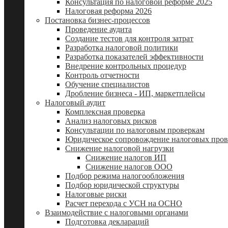
Консультация по налоговой реформе 2025
Налоговая реформа 2026
Постановка бизнес-процессов
Проведение аудита
Создание тестов для контроля затрат
Разработка налоговой политики
Разработка показателей эффективности
Внедрение контрольных процедур
Контроль отчетности
Обучение специалистов
Дробление бизнеса - ИП, маркетплейсы
Налоговый аудит
Комплексная проверка
Анализ налоговых рисков
Консультации по налоговым проверкам
Юридическое сопровождение налоговых пров
Снижение налоговой нагрузки
Снижение налогов ИП
Снижение налогов ООО
Подбор режима налогообложения
Подбор юридической структуры
Налоговые риски
Расчет перехода с УСН на ОСНО
Взаимодействие с налоговыми органами
Подготовка деклараций