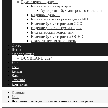
Бухгалтерские услуги
Бухгалтерия на аутсорсе
Аутсорсинг бухгалтерского счета снт
Кадровые услуги
Бухгалтерское сопровождение ИП
Ведение бухгалтерии для ООО
Ведение участков бухгалтерии
Бухгалтерский консалтинг
Ведение бухгалтерии на ОСНО
Статистическая отчетность
О нас
Цены
Мероприятия
BUYBRAND 2024
Блог
FAQ
Кейсы
Вакансии
Отзывы
Контакты
Главная
Блог
Легальные методы снижения налоговой нагрузки