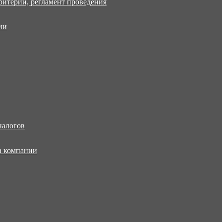
ритерии, регламент проведения
ии
налогов
а компании