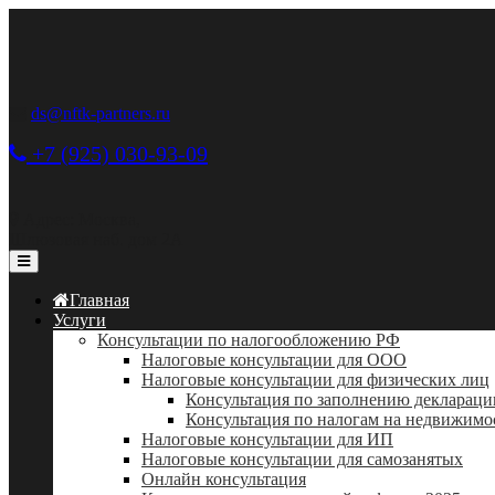
ds@nftk-partners.ru
+7 (925) 030-93-09
Адрес: Москва,
Шлюзовая наб. дом 2А
Главная
Услуги
Консультации по налогообложению РФ
Налоговые консультации для ООО
Налоговые консультации для физических лиц
Консультация по заполнению деклараци
Консультация по налогам на недвижимо
Налоговые консультации для ИП
Налоговые консультации для самозанятых
Онлайн консультация