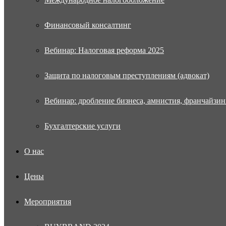
Финансовый консалтинг
Вебинар: Налоговая реформа 2025
Защита по налоговым преступлениям (адвокат)
Вебинар: дробление бизнеса, амнистия, франчайзин
Бухгалтерские услуги
О нас
Цены
Мероприятия