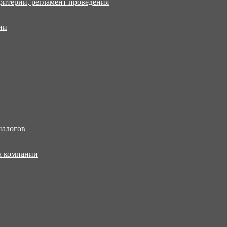
ритерии, регламент проведения
ии
налогов
а компании