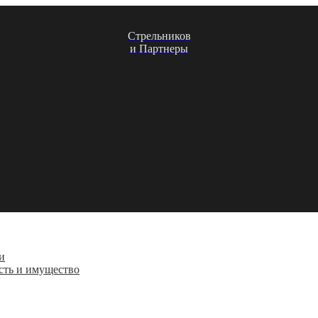
Стрельников
и Партнеры
и
сть и имущество