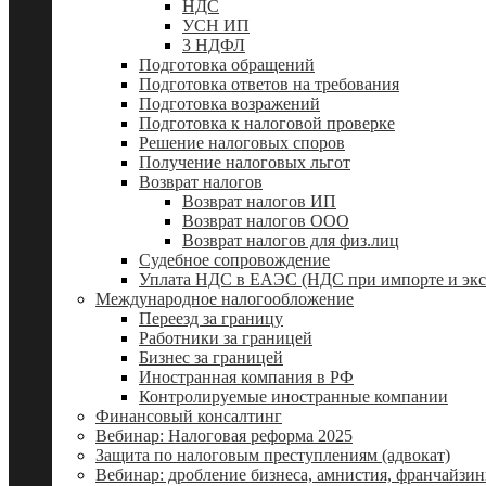
НДС
УСН ИП
3 НДФЛ
Подготовка обращений
Подготовка ответов на требования
Подготовка возражений
Подготовка к налоговой проверке
Решение налоговых споров
Получение налоговых льгот
Возврат налогов
Возврат налогов ИП
Возврат налогов ООО
Возврат налогов для физ.лиц
Судебное сопровождение
Уплата НДС в ЕАЭС (НДС при импорте и экс
Международное налогообложение
Переезд за границу
Работники за границей
Бизнес за границей
Иностранная компания в РФ
Контролируемые иностранные компании
Финансовый консалтинг
Вебинар: Налоговая реформа 2025
Защита по налоговым преступлениям (адвокат)
Вебинар: дробление бизнеса, амнистия, франчайзин