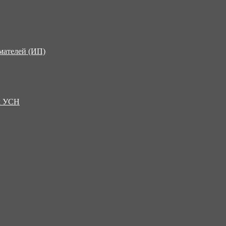
мателей (ИП)
х УСН