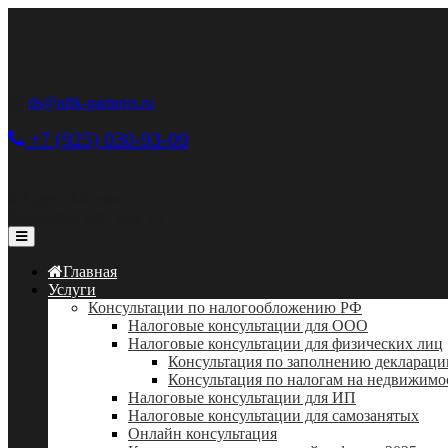
ds@nftk-partners.ru
+7 (925) 030-93-09
Адрес: Москва,
Шлюзовая наб. дом 2А
Главная
Услуги
Консультации по налогообложению РФ
Налоговые консультации для ООО
Налоговые консультации для физических лиц
Консультация по заполнению деклараци
Консультация по налогам на недвижимо
Налоговые консультации для ИП
Налоговые консультации для самозанятых
Онлайн консультация