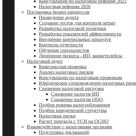
Консультация по налоговой реформе 2025
Налоговая реформа 2026
Постановка бизнес-процессов
Проведение аудита
Создание тестов для контроля затрат
Разработка налоговой политики
Разработка показателей эффективности
Внедрение контрольных процедур
Контроль отчетности
Обучение специалистов
Дробление бизнеса - ИП, маркетплейсы
Налоговый аудит
Комплексная проверка
Анализ налоговых рисков
Консультации по налоговым проверкам
Юридическое сопровождение налоговых пров
Снижение налоговой нагрузки
Снижение налогов ИП
Снижение налогов ООО
Подбор режима налогообложения
Подбор юридической структуры
Налоговые риски
Расчет перехода с УСН на ОСНО
Взаимодействие с налоговыми органами
Подготовка деклараций