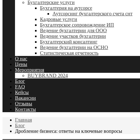
Бухгалтерские услуги
Бухгалтерия на аутсорсе
Аутсорсинг бухгалтерского счета снт
Кадровые услуги
Бухгалтерское сопровождение ИП
Ведение бухгалтерии для ООО
Ведение участков бухгалтерии
Бухгалтерский консалтинг
Ведение бухгалтерии на ОСНО
Статистическая отчетность
О нас
Цены
Мероприятия
BUYBRAND 2024
Блог
FAQ
Кейсы
Вакансии
Отзывы
Контакты
Главная
Блог
Дробление бизнеса: ответы на ключевые вопросы