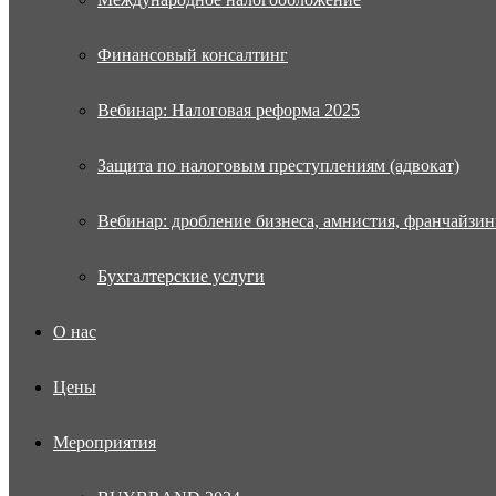
Финансовый консалтинг
Вебинар: Налоговая реформа 2025
Защита по налоговым преступлениям (адвокат)
Вебинар: дробление бизнеса, амнистия, франчайзин
Бухгалтерские услуги
О нас
Цены
Мероприятия