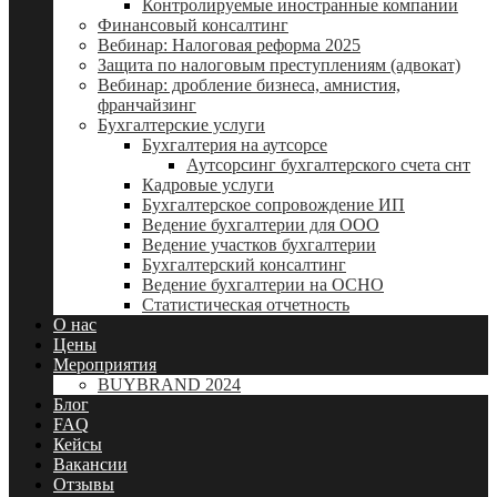
Контролируемые иностранные компании
Финансовый консалтинг
Вебинар: Налоговая реформа 2025
Защита по налоговым преступлениям (адвокат)
Вебинар: дробление бизнеса, амнистия,
франчайзинг
Бухгалтерские услуги
Бухгалтерия на аутсорсе
Аутсорсинг бухгалтерского счета снт
Кадровые услуги
Бухгалтерское сопровождение ИП
Ведение бухгалтерии для ООО
Ведение участков бухгалтерии
Бухгалтерский консалтинг
Ведение бухгалтерии на ОСНО
Статистическая отчетность
О нас
Цены
Мероприятия
BUYBRAND 2024
Блог
FAQ
Кейсы
Вакансии
Отзывы