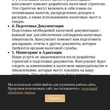
консультант поможет разработать налоговые стратегии.
Эти стратегии могут включать в себя планы по
оптимизации налогов, распределению доходов и
расходов, а также использованию налоговых льгот и
скидок.
4. Подготовка Документации
Подготовка необходимой налоговой документации -
важный шаг для обеспечения соблюдения налоговых
обязательств. Консультант поможет вам подготовить
декларации, отчеты и другие документы, которые
требуются органам налоговой службы.
5. Мониторинг и Адаптация
Наши услуги не заканчиваются после разработки
стратегий и подготовки документов. Консультант будет
следить за изменениями в налоговом законодательстве и
обновлениями, которые могут повлиять на вашу
компанию. При необходимости будут внесены
корректировки в налоговые стратегии.
6. Решение Налоговых Вопросов
Мы используем cookie-файлы для улучшения работы сайта.
В случае возникновения налоговых споров, проверок
Продолжая использовать сайт, вы соглашаетесь с
политикой
или других сложных ситуаций, наш консультант будет
обработки данных
.
на вашей стороне. Он предоставит экспертную помощь
Принять
в решении возникших вопросов, представит ваши
интересы перед налоговыми органами.
7. Обучение и Поддержка