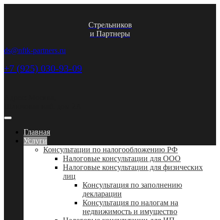
Стрельников
и Партнеры
ds@nftk-partners.ru
+7 (925) 030-93-09
Адрес: Москва,
Шлюзовая наб. дом 2А
Главная
Услуги
Консультации по налогообложению РФ
Налоговые консультации для ООО
Налоговые консультации для физических
лиц
Консультация по заполнению
декларации
Консультация по налогам на
недвижимость и имущество