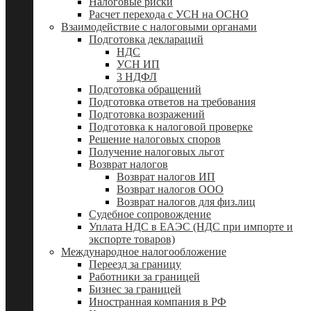
Налоговые риски
Расчет перехода с УСН на ОСНО
Взаимодействие с налоговыми органами
Подготовка деклараций
НДС
УСН ИП
3 НДФЛ
Подготовка обращений
Подготовка ответов на требования
Подготовка возражений
Подготовка к налоговой проверке
Решение налоговых споров
Получение налоговых льгот
Возврат налогов
Возврат налогов ИП
Возврат налогов ООО
Возврат налогов для физ.лиц
Судебное сопровождение
Уплата НДС в ЕАЭС (НДС при импорте и
экспорте товаров)
Международное налогообложение
Переезд за границу
Работники за границей
Бизнес за границей
Иностранная компания в РФ