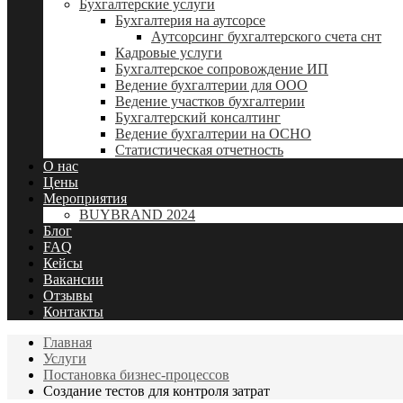
Бухгалтерские услуги
Бухгалтерия на аутсорсе
Аутсорсинг бухгалтерского счета снт
Кадровые услуги
Бухгалтерское сопровождение ИП
Ведение бухгалтерии для ООО
Ведение участков бухгалтерии
Бухгалтерский консалтинг
Ведение бухгалтерии на ОСНО
Статистическая отчетность
О нас
Цены
Мероприятия
BUYBRAND 2024
Блог
FAQ
Кейсы
Вакансии
Отзывы
Контакты
Главная
Услуги
Постановка бизнес-процессов
Создание тестов для контроля затрат