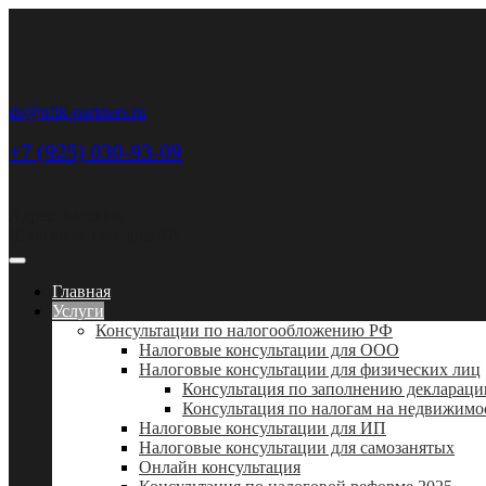
ds@nftk-partners.ru
+7 (925) 030-93-09
Адрес: Москва,
Шлюзовая наб. дом 2А
Главная
Услуги
Консультации по налогообложению РФ
Налоговые консультации для ООО
Налоговые консультации для физических лиц
Консультация по заполнению деклараци
Консультация по налогам на недвижимо
Налоговые консультации для ИП
Налоговые консультации для самозанятых
Онлайн консультация