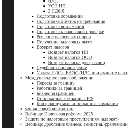
НДС
УСН ИП
3 НДФЛ
Подготовка обращений
Подготовка ответов на требования
Подготовка возражений
Подготовка к налоговой проверке
Решение налоговых споров
Получение налоговых льгот
Возврат налогов
Возврат налогов ИП
Возврат налогов ООО
Возврат налогов для физ.лиц
Судебное сопровождение
Уплата НДС в ЕАЭС (НДС при импорте и экс
Международное налогообложение
Переезд за границу
Работники за границей
Бизнес за границей
Иностранная компания в РФ
Контролируемые иностранные компании
Финансовый консалтинг
Вебинар: Налоговая реформа 2025
Защита по налоговым преступлениям (адвокат)
Вебинар: дробление бизнеса, амнистия, франчайзин