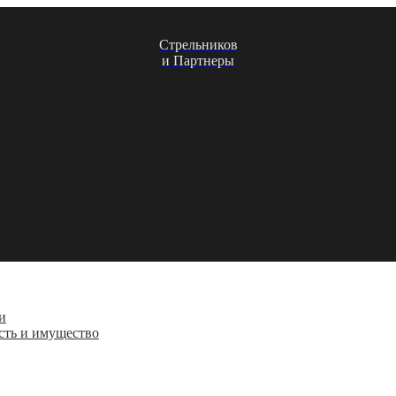
Стрельников
и Партнеры
и
сть и имущество