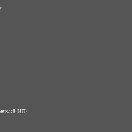
г
мателей (ИП)