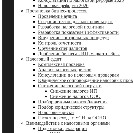
Консультация по налоговой реформе 2025
Налоговая реформа 2026
Постановка бизнес-процессов
Проведение аудита
Создание тестов для контроля затрат
Разработка налоговой политики
Разработка показателей эффективности
Внедрение контрольных процедур
Контроль отчетности
Обучение специалистов
Дробление бизнеса - ИП, маркетплейсы
Налоговый аудит
Комплексная проверка
Анализ налоговых рисков
Консультации по налоговым проверкам
Юридическое сопровождение налоговых пров
Снижение налоговой нагрузки
Снижение налогов ИП
Снижение налогов ООО
Подбор режима налогообложения
Подбор юридической структуры
Налоговые риски
Расчет перехода с УСН на ОСНО
Взаимодействие с налоговыми органами
Подготовка деклараций