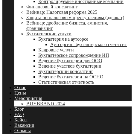
Контролируемые иностранные компании
Финансовый консалтинг
Вебинар: Налоговая реформа 2025
Защита по налоговым преступлениям (адвокат)
Вебинар: дробление бизнеса, амнистия,
франчайзинг
Бухгалтерские услуги
Бухгалтерия на аутсорсе
Аутсорсинг бухгалтерского счета снт
Кадровые услуги
Бухгалтерское сопровождение ИП
Ведение бухгалтерии для ООО
Ведение участков бухгалтерии
Бухгалтерский консалтинг
Ведение бухгалтерии на ОСНО
Статистическая отчетность
О нас
Цены
Мероприятия
BUYBRAND 2024
Блог
FAQ
Кейсы
Вакансии
Отзывы