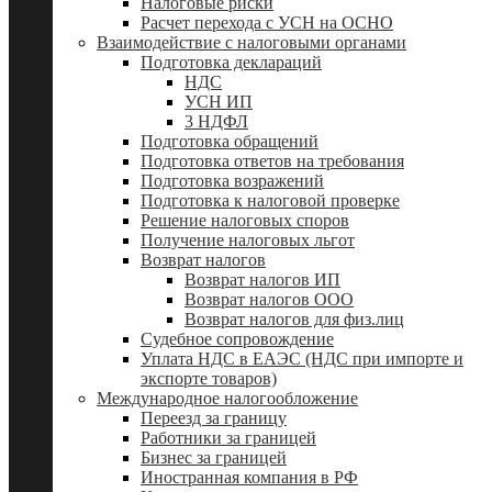
Налоговые риски
Расчет перехода с УСН на ОСНО
Взаимодействие с налоговыми органами
Подготовка деклараций
НДС
УСН ИП
3 НДФЛ
Подготовка обращений
Подготовка ответов на требования
Подготовка возражений
Подготовка к налоговой проверке
Решение налоговых споров
Получение налоговых льгот
Возврат налогов
Возврат налогов ИП
Возврат налогов ООО
Возврат налогов для физ.лиц
Судебное сопровождение
Уплата НДС в ЕАЭС (НДС при импорте и
экспорте товаров)
Международное налогообложение
Переезд за границу
Работники за границей
Бизнес за границей
Иностранная компания в РФ