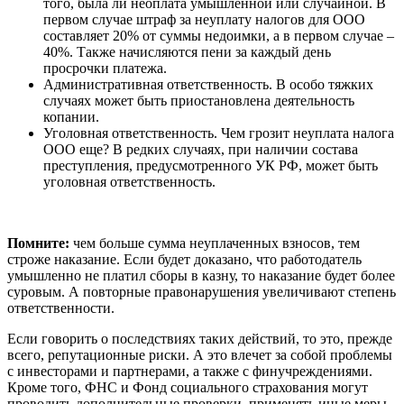
того, была ли неоплата умышленной или случайной. В
первом случае штраф за неуплату налогов для ООО
составляет 20% от суммы недоимки, а в первом случае –
40%. Также начисляются пени за каждый день
просрочки платежа.
Административная ответственность. В особо тяжких
случаях может быть приостановлена деятельность
копании.
Уголовная ответственность. Чем грозит неуплата налога
ООО еще? В редких случаях, при наличии состава
преступления, предусмотренного УК РФ, может быть
уголовная ответственность.
Помните:
чем больше сумма неуплаченных взносов, тем
строже наказание. Если будет доказано, что работодатель
умышленно не платил сборы в казну, то наказание будет более
суровым. А повторные правонарушения увеличивают степень
ответственности.
Если говорить о последствиях таких действий, то это, прежде
всего, репутационные риски. А это влечет за собой проблемы
с инвесторами и партнерами, а также с финучреждениями.
Кроме того, ФНС и Фонд социального страхования могут
проводить дополнительные проверки, применять иные меры