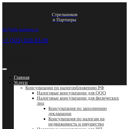
Стрельников
и Партнеры
ds@nftk-partners.ru
+7 (925) 030-93-09
Адрес: Москва,
Шлюзовая наб. дом 2А
Главная
Услуги
Консультации по налогообложению РФ
Налоговые консультации для ООО
Налоговые консультации для физических
лиц
Консультация по заполнению
декларации
Консультация по налогам на
недвижимость и имущество