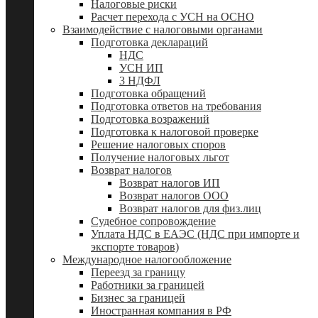
Налоговые риски
Расчет перехода с УСН на ОСНО
Взаимодействие с налоговыми органами
Подготовка деклараций
НДС
УСН ИП
3 НДФЛ
Подготовка обращений
Подготовка ответов на требования
Подготовка возражений
Подготовка к налоговой проверке
Решение налоговых споров
Получение налоговых льгот
Возврат налогов
Возврат налогов ИП
Возврат налогов ООО
Возврат налогов для физ.лиц
Судебное сопровождение
Уплата НДС в ЕАЭС (НДС при импорте и
экспорте товаров)
Международное налогообложение
Переезд за границу
Работники за границей
Бизнес за границей
Иностранная компания в РФ