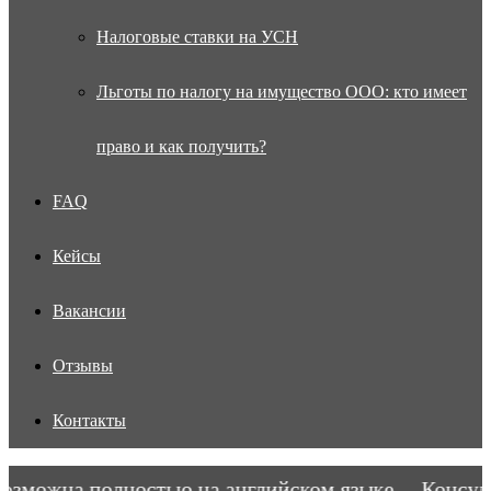
Налоговые ставки на УСН
Льготы по налогу на имущество ООО: кто имеет
право и как получить?
FAQ
Кейсы
Вакансии
Отзывы
Контакты
можна полностью на английском языке.
Консульта