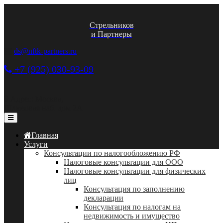
Стрельников
и Партнеры
ds@nftk-partners.ru
+7 (925) 030-93-09
Адрес: Москва,
Шлюзовая наб. дом 2А
Главная
Услуги
Консультации по налогообложению РФ
Налоговые консультации для ООО
Налоговые консультации для физических
лиц
Консультация по заполнению
декларации
Консультация по налогам на
недвижимость и имущество