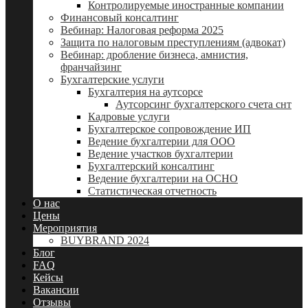
Контролируемые иностранные компании
Финансовый консалтинг
Вебинар: Налоговая реформа 2025
Защита по налоговым преступлениям (адвокат)
Вебинар: дробление бизнеса, амнистия,
франчайзинг
Бухгалтерские услуги
Бухгалтерия на аутсорсе
Аутсорсинг бухгалтерского счета снт
Кадровые услуги
Бухгалтерское сопровождение ИП
Ведение бухгалтерии для ООО
Ведение участков бухгалтерии
Бухгалтерский консалтинг
Ведение бухгалтерии на ОСНО
Статистическая отчетность
О нас
Цены
Мероприятия
BUYBRAND 2024
Блог
FAQ
Кейсы
Вакансии
Отзывы