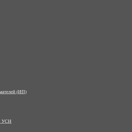
мателей (ИП)
х УСН