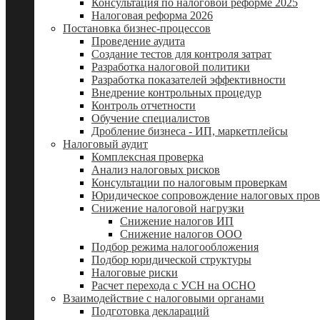
Консультация по налоговой реформе 2025
Налоговая реформа 2026
Постановка бизнес-процессов
Проведение аудита
Создание тестов для контроля затрат
Разработка налоговой политики
Разработка показателей эффективности
Внедрение контрольных процедур
Контроль отчетности
Обучение специалистов
Дробление бизнеса - ИП, маркетплейсы
Налоговый аудит
Комплексная проверка
Анализ налоговых рисков
Консультации по налоговым проверкам
Юридическое сопровождение налоговых пров
Снижение налоговой нагрузки
Снижение налогов ИП
Снижение налогов ООО
Подбор режима налогообложения
Подбор юридической структуры
Налоговые риски
Расчет перехода с УСН на ОСНО
Взаимодействие с налоговыми органами
Подготовка деклараций