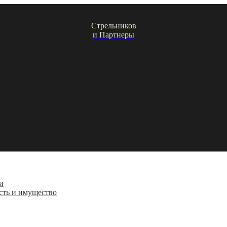
Стрельников
и Партнеры
и
сть и имущество