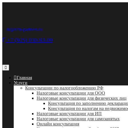
ds@nftk-partners.ru
+7 (925) 030-93-09
Адрес: Москва,
Шлюзовая наб. дом 2А
Главная
Услуги
Консультации по налогообложению РФ
Налоговые консультации для ООО
Налоговые консультации для физических лиц
Консультация по заполнению деклараци
Консультация по налогам на недвижимо
Налоговые консультации для ИП
Налоговые консультации для самозанятых
Онлайн консультация