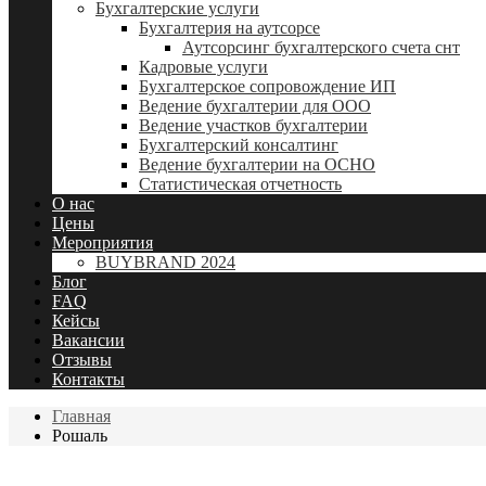
Бухгалтерские услуги
Бухгалтерия на аутсорсе
Аутсорсинг бухгалтерского счета снт
Кадровые услуги
Бухгалтерское сопровождение ИП
Ведение бухгалтерии для ООО
Ведение участков бухгалтерии
Бухгалтерский консалтинг
Ведение бухгалтерии на ОСНО
Статистическая отчетность
О нас
Цены
Мероприятия
BUYBRAND 2024
Блог
FAQ
Кейсы
Вакансии
Отзывы
Контакты
Главная
Рошаль