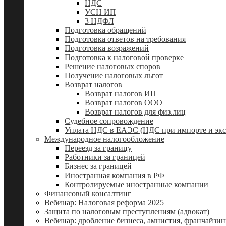
НДС
УСН ИП
3 НДФЛ
Подготовка обращений
Подготовка ответов на требования
Подготовка возражений
Подготовка к налоговой проверке
Решение налоговых споров
Получение налоговых льгот
Возврат налогов
Возврат налогов ИП
Возврат налогов ООО
Возврат налогов для физ.лиц
Судебное сопровождение
Уплата НДС в ЕАЭС (НДС при импорте и экс
Международное налогообложение
Переезд за границу
Работники за границей
Бизнес за границей
Иностранная компания в РФ
Контролируемые иностранные компании
Финансовый консалтинг
Вебинар: Налоговая реформа 2025
Защита по налоговым преступлениям (адвокат)
Вебинар: дробление бизнеса, амнистия, франчайзин