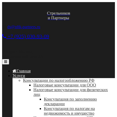
Стрельников
и Партнеры
ds@nftk-partners.ru
+7 (925) 030-93-09
Адрес: Москва,
Шлюзовая наб. дом 2А
Главная
Услуги
Консультации по налогообложению РФ
Налоговые консультации для ООО
Налоговые консультации для физических
лиц
Консультация по заполнению
декларации
Консультация по налогам на
недвижимость и имущество