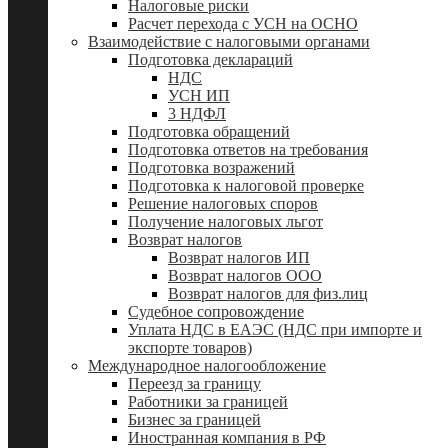
Налоговые риски
Расчет перехода с УСН на ОСНО
Взаимодействие с налоговыми органами
Подготовка деклараций
НДС
УСН ИП
3 НДФЛ
Подготовка обращений
Подготовка ответов на требования
Подготовка возражений
Подготовка к налоговой проверке
Решение налоговых споров
Получение налоговых льгот
Возврат налогов
Возврат налогов ИП
Возврат налогов ООО
Возврат налогов для физ.лиц
Судебное сопровождение
Уплата НДС в ЕАЭС (НДС при импорте и
экспорте товаров)
Международное налогообложение
Переезд за границу
Работники за границей
Бизнес за границей
Иностранная компания в РФ