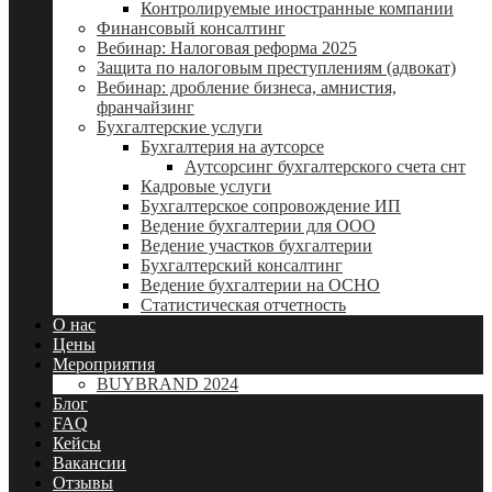
Контролируемые иностранные компании
Финансовый консалтинг
Вебинар: Налоговая реформа 2025
Защита по налоговым преступлениям (адвокат)
Вебинар: дробление бизнеса, амнистия,
франчайзинг
Бухгалтерские услуги
Бухгалтерия на аутсорсе
Аутсорсинг бухгалтерского счета снт
Кадровые услуги
Бухгалтерское сопровождение ИП
Ведение бухгалтерии для ООО
Ведение участков бухгалтерии
Бухгалтерский консалтинг
Ведение бухгалтерии на ОСНО
Статистическая отчетность
О нас
Цены
Мероприятия
BUYBRAND 2024
Блог
FAQ
Кейсы
Вакансии
Отзывы