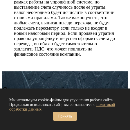
рамках работы на упрощённой системе, но
выставление счета случилось после её утраты,
налог необходимо будет исчислить в соответствии
с новыми правилами. Также важно учесть, что
любые счета, выписанные до перехода, не будут
подлежать пересмотру, если только не входят в
новый налоговый период. Если продавец утратил
право на упрощёнку и не успел оформить счета до
перехода, он обязан будет самостоятельно
заплатить НДС, что может повлиять на
финансовое состояние компании.
Спецпредложение
Мы используем cookie-файлы для улучшения работы сайта.
Анализ и устранение рисков признания структуры работы
Продолжая использовать сайт, вы соглашаетесь с
политикой
клиента дроблением.
обработки данных
.
Принять
Цена консультации: от 10000 руб.
Получить
консультацию