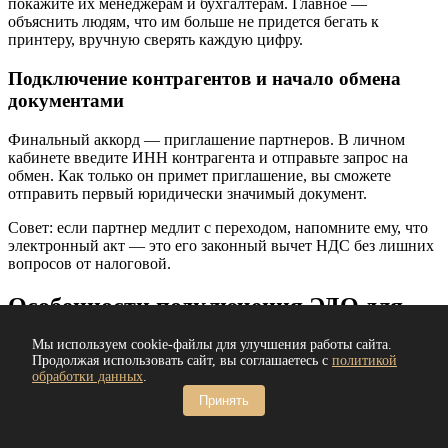
покажите их менеджерам и бухгалтерам. Главное —
объяснить людям, что им больше не придется бегать к
принтеру, вручную сверять каждую цифру.
Подключение контрагентов и начало обмена
документами
Финальный аккорд — приглашение партнеров. В личном
кабинете введите ИНН контрагента и отправьте запрос на
обмен. Как только он примет приглашение, вы сможете
отправить первый юридически значимый документ.
Совет: если партнер медлит с переходом, напомните ему, что
электронный акт — это его законный вычет НДС без лишних
вопросов от налоговой.
Особенности подключения ЭДО для
ООО и для ИП
Мы используем cookie-файлы для улучшения работы сайта.
Продолжая использовать сайт, вы соглашаетесь с
политикой
В мире ЭДО разница между компаниями и частными
обработки данных
.
предпринимателями сводится к двум вещам: кто подписывает
Принять
и как это оформлено юридически.