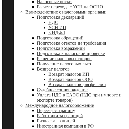
Налоговые риски
Расчет перехода с УСН на ОСНО
Взаимодействие с налоговыми органами
Подготовка деклараций
НДС
УСН ИП
3 НДФЛ
Подготовка обращений
Подготовка ответов на требования
Подготовка возражений
Подготовка к налоговой проверке
Решение налоговых споров
Получение налоговых льгот
Возврат налогов
Возврат налогов ИП
Возврат налогов ООО
Возврат налогов для физ.лиц
Судебное сопровождение
Уплата НДС в ЕАЭС (НДС при импорте и
экспорте товаров)
Международное налогообложение
Переезд за границу
Работники за границей
Бизнес за границей
Иностранная компания в РФ