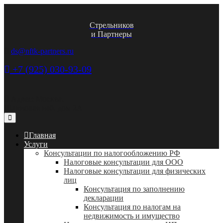
Стрельников
и Партнеры
ds@nftk-partners.ru
+7 (925) 030-93-09
Адрес: Москва,
Шлюзовая наб. дом 2А
Главная
Услуги
Консультации по налогообложению РФ
Налоговые консультации для ООО
Налоговые консультации для физических
лиц
Консультация по заполнению
декларации
Консультация по налогам на
недвижимость и имущество