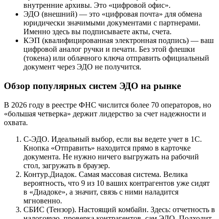
внутренние архивы. Это «цифровой офис».
ЭДО (внешний) — это «цифровая почта» для обмена
юридически значимыми документами с партнерами.
Именно здесь вы подписываете акты, счета.
КЭП (квалифицированная электронная подпись) — ваш
цифровой аналог ручки и печати. Без этой флешки
(токена) или облачного ключа отправить официальный
документ через ЭДО не получится.
Обзор популярных систем ЭДО на рынке
В 2026 году в реестре ФНС числится более 70 операторов, но
«большая четверка» держит лидерство за счет надежности и
охвата.
С-ЭДО. Идеальный выбор, если вы ведете учет в 1С.
Кнопка «Отправить» находится прямо в карточке
документа. Не нужно ничего выгружать на рабочий
стол, загружать в браузер.
Контур.Диадок. Самая массовая система. Велика
вероятность, что 9 из 10 ваших контрагентов уже сидят
в «Диадоке», а значит, связь с ними наладится
мгновенно.
СБИС (Тензор). Настоящий комбайн. Здесь: отчетность в
налоговую, проверка контрагентов, сам ЭДО. Подходит