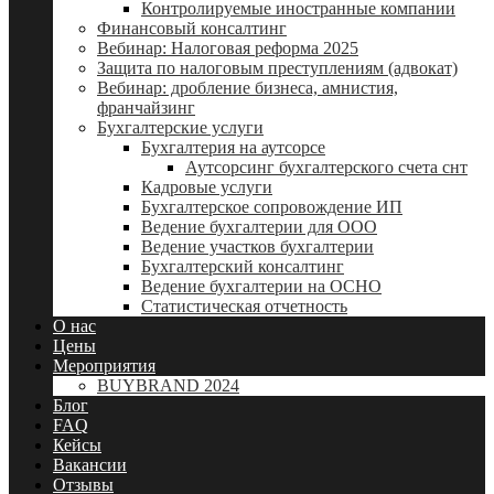
Контролируемые иностранные компании
Финансовый консалтинг
Вебинар: Налоговая реформа 2025
Защита по налоговым преступлениям (адвокат)
Вебинар: дробление бизнеса, амнистия,
франчайзинг
Бухгалтерские услуги
Бухгалтерия на аутсорсе
Аутсорсинг бухгалтерского счета снт
Кадровые услуги
Бухгалтерское сопровождение ИП
Ведение бухгалтерии для ООО
Ведение участков бухгалтерии
Бухгалтерский консалтинг
Ведение бухгалтерии на ОСНО
Статистическая отчетность
О нас
Цены
Мероприятия
BUYBRAND 2024
Блог
FAQ
Кейсы
Вакансии
Отзывы