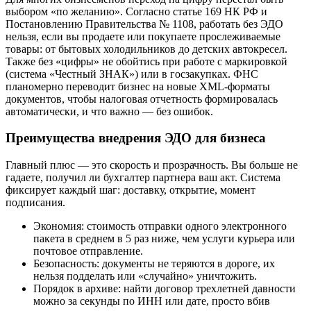
выбором «по желанию». Согласно статье 169 НК РФ и
Постановлению Правительства № 1108, работать без ЭДО
нельзя, если вы продаете или покупаете прослеживаемые
товары: от бытовых холодильников до детских автокресел.
Также без «цифры» не обойтись при работе с маркировкой
(система «Честный ЗНАК») или в госзакупках. ФНС
планомерно переводит бизнес на новые XML-форматы
документов, чтобы налоговая отчетность формировалась
автоматически, и что важно — без ошибок.
Преимущества внедрения ЭДО для бизнеса
Главный плюс — это скорость и прозрачность. Вы больше не
гадаете, получил ли бухгалтер партнера ваш акт. Система
фиксирует каждый шаг: доставку, открытие, момент
подписания.
Экономия: стоимость отправки одного электронного
пакета в среднем в 5 раз ниже, чем услуги курьера или
почтовое отправление.
Безопасность: документы не теряются в дороге, их
нельзя подделать или «случайно» уничтожить.
Порядок в архиве: найти договор трехлетней давности
можно за секунды по ИНН или дате, просто вбив