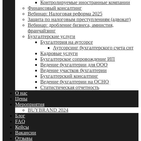
Контролируемые иностранные компании
Финансовый консалтинг
Вебинар: Налоговая реформа 2025
Защита по налоговым преступлениям (адвокат)
Вебинар: дробление бизнеса, амнистия,
франчайзинг
Бухгалтерские услуги
Бухгалтерия на аутсорсе
Аутсорсинг бухгалтерского счета снт
Кадровые услуги
Бухгалтерское сопровождение ИП
Ведение бухгалтерии для ООО
Ведение участков бухгалтерии
Бухгалтерский консалтинг
Ведение бухгалтерии на ОСНО
Статистическая отчетность
О нас
Цены
Мероприятия
BUYBRAND 2024
Блог
FAQ
Кейсы
Вакансии
Отзывы