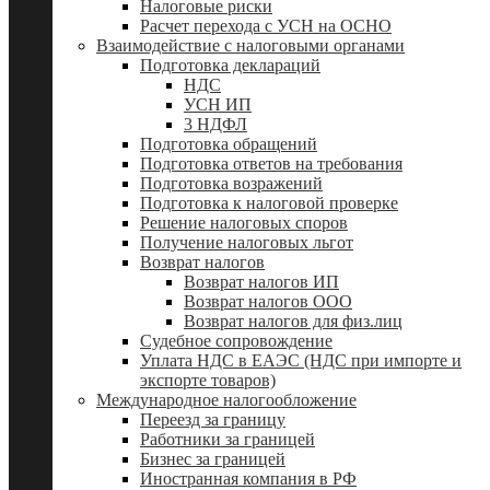
Налоговые риски
Расчет перехода с УСН на ОСНО
Взаимодействие с налоговыми органами
Подготовка деклараций
НДС
УСН ИП
3 НДФЛ
Подготовка обращений
Подготовка ответов на требования
Подготовка возражений
Подготовка к налоговой проверке
Решение налоговых споров
Получение налоговых льгот
Возврат налогов
Возврат налогов ИП
Возврат налогов ООО
Возврат налогов для физ.лиц
Судебное сопровождение
Уплата НДС в ЕАЭС (НДС при импорте и
экспорте товаров)
Международное налогообложение
Переезд за границу
Работники за границей
Бизнес за границей
Иностранная компания в РФ