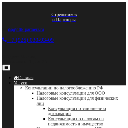
Стрельников
и Партнеры
ds@nftk-partners.ru
+7 (925) 030-93-09
Адрес: Москва,
Шлюзовая наб. дом 2А
Главная
Услуги
Консультации по налогообложению РФ
Налоговые консультации для ООО
Налоговые консультации для физических
лиц
Консультация по заполнению
декларации
Консультация по налогам на
недвижимость и имущество