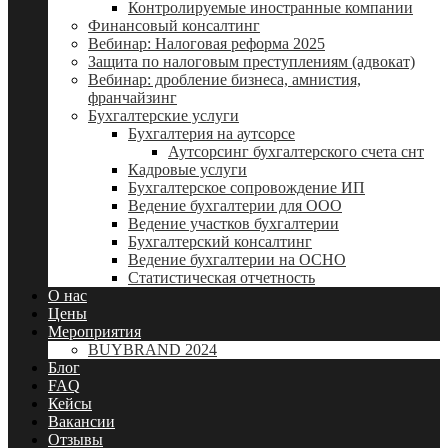
Контролируемые иностранные компании
Финансовый консалтинг
Вебинар: Налоговая реформа 2025
Защита по налоговым преступлениям (адвокат)
Вебинар: дробление бизнеса, амнистия,
франчайзинг
Бухгалтерские услуги
Бухгалтерия на аутсорсе
Аутсорсинг бухгалтерского счета снт
Кадровые услуги
Бухгалтерское сопровождение ИП
Ведение бухгалтерии для ООО
Ведение участков бухгалтерии
Бухгалтерский консалтинг
Ведение бухгалтерии на ОСНО
Статистическая отчетность
О нас
Цены
Мероприятия
BUYBRAND 2024
Блог
FAQ
Кейсы
Вакансии
Отзывы