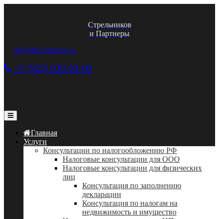
Стрельников
и Партнеры
ds@nftk-partners.ru
+7 (925) 030-93-09
Адрес: Москва,
Шлюзовая наб. дом 2А
Главная
Услуги
Консультации по налогообложению РФ
Налоговые консультации для ООО
Налоговые консультации для физических
лиц
Консультация по заполнению
декларации
Консультация по налогам на
недвижимость и имущество