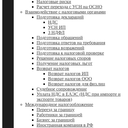
Налоговые риски
Расчет перехода с УСН на ОСНО
Взаимодействие с налоговыми органами
Подготовка деклараций
НДС
УСН ИП
3 НДФЛ
Подготовка обращений
Подготовка ответов на требования
Подготовка возражений
Подготовка к налоговой проверке
Решение налоговых споров
Получение налоговых льгот
Возврат налогов
Возврат налогов ИП
Возврат налогов ООО
Возврат налогов для физ.лиц
Судебное сопровождение
Уплата НДС в ЕАЭС (НДС при импорте и
экспорте товаров)
Международное налогообложение
Переезд за границу
Работники за границей
Бизнес за границей
Иностранная компания в РФ