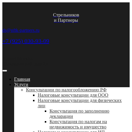
Стрельников
и Партнеры
ds@nftk-partners.ru
+7 (925) 030-93-09
Адрес: Москва,
Шлюзовая наб. дом 2А
Главная
Услуги
Консультации по налогообложению РФ
Налоговые консультации для ООО
Налоговые консультации для физических
лиц
Консультация по заполнению
декларации
Консультация по налогам на
недвижимость и имущество