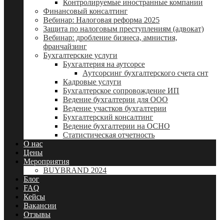
Контролируемые иностранные компании
Финансовый консалтинг
Вебинар: Налоговая реформа 2025
Защита по налоговым преступлениям (адвокат)
Вебинар: дробление бизнеса, амнистия,
франчайзинг
Бухгалтерские услуги
Бухгалтерия на аутсорсе
Аутсорсинг бухгалтерского счета снт
Кадровые услуги
Бухгалтерское сопровождение ИП
Ведение бухгалтерии для ООО
Ведение участков бухгалтерии
Бухгалтерский консалтинг
Ведение бухгалтерии на ОСНО
Статистическая отчетность
О нас
Цены
Мероприятия
BUYBRAND 2024
Блог
FAQ
Кейсы
Вакансии
Отзывы