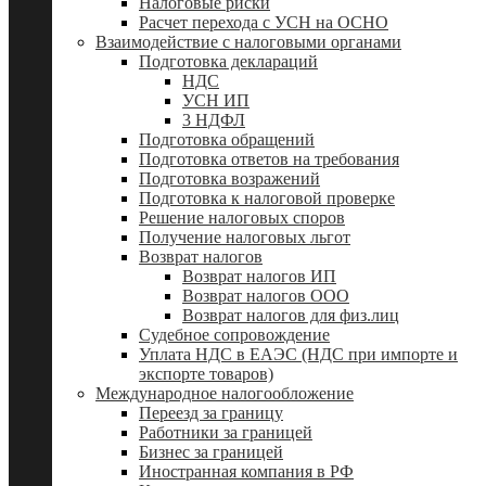
Налоговые риски
Расчет перехода с УСН на ОСНО
Взаимодействие с налоговыми органами
Подготовка деклараций
НДС
УСН ИП
3 НДФЛ
Подготовка обращений
Подготовка ответов на требования
Подготовка возражений
Подготовка к налоговой проверке
Решение налоговых споров
Получение налоговых льгот
Возврат налогов
Возврат налогов ИП
Возврат налогов ООО
Возврат налогов для физ.лиц
Судебное сопровождение
Уплата НДС в ЕАЭС (НДС при импорте и
экспорте товаров)
Международное налогообложение
Переезд за границу
Работники за границей
Бизнес за границей
Иностранная компания в РФ