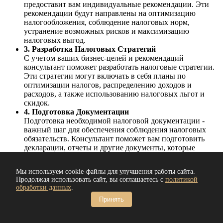
предоставит вам индивидуальные рекомендации. Эти
рекомендации будут направлены на оптимизацию
налогообложения, соблюдение налоговых норм,
устранение возможных рисков и максимизацию
налоговых выгод.
3. Разработка Налоговых Стратегий
С учетом ваших бизнес-целей и рекомендаций
консультант поможет разработать налоговые стратегии.
Эти стратегии могут включать в себя планы по
оптимизации налогов, распределению доходов и
расходов, а также использованию налоговых льгот и
скидок.
4. Подготовка Документации
Подготовка необходимой налоговой документации -
важный шаг для обеспечения соблюдения налоговых
обязательств. Консультант поможет вам подготовить
декларации, отчеты и другие документы, которые
требуются органам налоговой службы.
5. Мониторинг и Адаптация
Мы используем cookie-файлы для улучшения работы сайта.
Наши услуги не заканчиваются после разработки
Продолжая использовать сайт, вы соглашаетесь с
политикой
стратегий и подготовки документов. Консультант будет
обработки данных
.
следить за изменениями в налоговом законодательстве и
Принять
обновлениями, которые могут повлиять на вашу
компанию. При необходимости будут внесены
корректировки в налоговые стратегии.