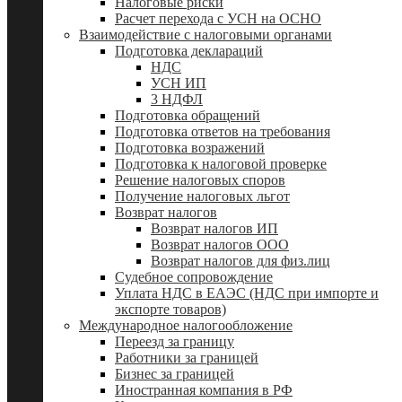
Налоговые риски
Расчет перехода с УСН на ОСНО
Взаимодействие с налоговыми органами
Подготовка деклараций
НДС
УСН ИП
3 НДФЛ
Подготовка обращений
Подготовка ответов на требования
Подготовка возражений
Подготовка к налоговой проверке
Решение налоговых споров
Получение налоговых льгот
Возврат налогов
Возврат налогов ИП
Возврат налогов ООО
Возврат налогов для физ.лиц
Судебное сопровождение
Уплата НДС в ЕАЭС (НДС при импорте и
экспорте товаров)
Международное налогообложение
Переезд за границу
Работники за границей
Бизнес за границей
Иностранная компания в РФ