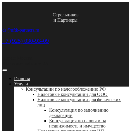
Стрельников
и Партнеры
ds@nftk-partners.ru
+7 (925) 030-93-09
Адрес: Москва,
Шлюзовая наб. дом 2А
Главная
Услуги
Консультации по налогообложению РФ
Налоговые консультации для ООО
Налоговые консультации для физических
лиц
Консультация по заполнению
декларации
Консультация по налогам на
недвижимость и имущество