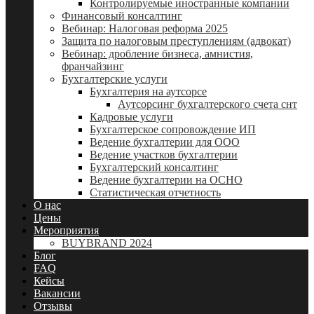
Контролируемые иностранные компании
Финансовый консалтинг
Вебинар: Налоговая реформа 2025
Защита по налоговым преступлениям (адвокат)
Вебинар: дробление бизнеса, амнистия,
франчайзинг
Бухгалтерские услуги
Бухгалтерия на аутсорсе
Аутсорсинг бухгалтерского счета снт
Кадровые услуги
Бухгалтерское сопровождение ИП
Ведение бухгалтерии для ООО
Ведение участков бухгалтерии
Бухгалтерский консалтинг
Ведение бухгалтерии на ОСНО
Статистическая отчетность
О нас
Цены
Мероприятия
BUYBRAND 2024
Блог
FAQ
Кейсы
Вакансии
Отзывы