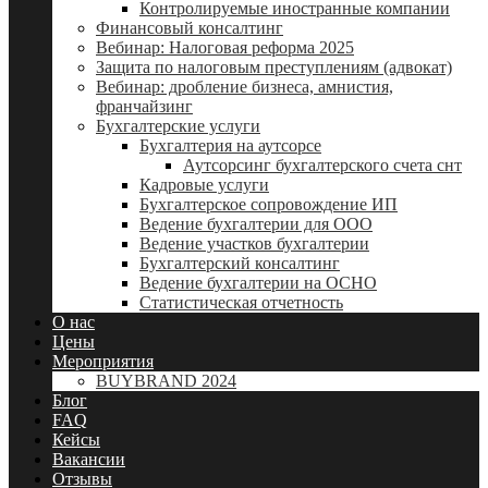
Контролируемые иностранные компании
Финансовый консалтинг
Вебинар: Налоговая реформа 2025
Защита по налоговым преступлениям (адвокат)
Вебинар: дробление бизнеса, амнистия,
франчайзинг
Бухгалтерские услуги
Бухгалтерия на аутсорсе
Аутсорсинг бухгалтерского счета снт
Кадровые услуги
Бухгалтерское сопровождение ИП
Ведение бухгалтерии для ООО
Ведение участков бухгалтерии
Бухгалтерский консалтинг
Ведение бухгалтерии на ОСНО
Статистическая отчетность
О нас
Цены
Мероприятия
BUYBRAND 2024
Блог
FAQ
Кейсы
Вакансии
Отзывы