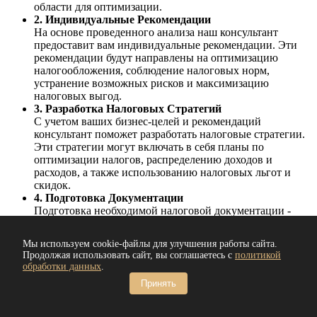
области для оптимизации.
2. Индивидуальные Рекомендации
На основе проведенного анализа наш консультант
предоставит вам индивидуальные рекомендации. Эти
рекомендации будут направлены на оптимизацию
налогообложения, соблюдение налоговых норм,
устранение возможных рисков и максимизацию
налоговых выгод.
3. Разработка Налоговых Стратегий
С учетом ваших бизнес-целей и рекомендаций
консультант поможет разработать налоговые стратегии.
Эти стратегии могут включать в себя планы по
оптимизации налогов, распределению доходов и
расходов, а также использованию налоговых льгот и
скидок.
4. Подготовка Документации
Подготовка необходимой налоговой документации -
важный шаг для обеспечения соблюдения налоговых
обязательств. Консультант поможет вам подготовить
Мы используем cookie-файлы для улучшения работы сайта.
декларации, отчеты и другие документы, которые
Продолжая использовать сайт, вы соглашаетесь с
политикой
требуются органам налоговой службы.
обработки данных
.
5. Мониторинг и Адаптация
Принять
Наши услуги не заканчиваются после разработки
стратегий и подготовки документов. Консультант будет
следить за изменениями в налоговом законодательстве и