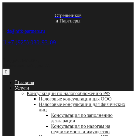
Стрельников
и Партнеры
ds@nftk-partners.ru
+7 (925) 030-93-09
Адрес: Москва,
Шлюзовая наб. дом 2А
Главная
Услуги
Консультации по налогообложению РФ
Налоговые консультации для ООО
Налоговые консультации для физических
лиц
Консультация по заполнению
декларации
Консультация по налогам на
недвижимость и имущество