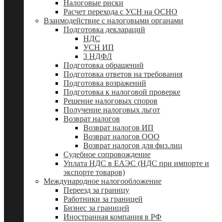
Налоговые риски
Расчет перехода с УСН на ОСНО
Взаимодействие с налоговыми органами
Подготовка деклараций
НДС
УСН ИП
3 НДФЛ
Подготовка обращений
Подготовка ответов на требования
Подготовка возражений
Подготовка к налоговой проверке
Решение налоговых споров
Получение налоговых льгот
Возврат налогов
Возврат налогов ИП
Возврат налогов ООО
Возврат налогов для физ.лиц
Судебное сопровождение
Уплата НДС в ЕАЭС (НДС при импорте и
экспорте товаров)
Международное налогообложение
Переезд за границу
Работники за границей
Бизнес за границей
Иностранная компания в РФ