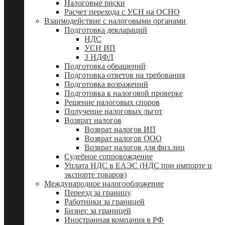
Налоговые риски
Расчет перехода с УСН на ОСНО
Взаимодействие с налоговыми органами
Подготовка деклараций
НДС
УСН ИП
3 НДФЛ
Подготовка обращений
Подготовка ответов на требования
Подготовка возражений
Подготовка к налоговой проверке
Решение налоговых споров
Получение налоговых льгот
Возврат налогов
Возврат налогов ИП
Возврат налогов ООО
Возврат налогов для физ.лиц
Судебное сопровождение
Уплата НДС в ЕАЭС (НДС при импорте и
экспорте товаров)
Международное налогообложение
Переезд за границу
Работники за границей
Бизнес за границей
Иностранная компания в РФ