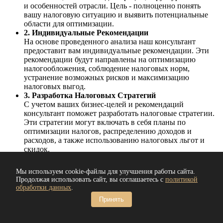
и особенностей отрасли. Цель - полноценно понять
вашу налоговую ситуацию и выявить потенциальные
области для оптимизации.
2. Индивидуальные Рекомендации
На основе проведенного анализа наш консультант
предоставит вам индивидуальные рекомендации. Эти
рекомендации будут направлены на оптимизацию
налогообложения, соблюдение налоговых норм,
устранение возможных рисков и максимизацию
налоговых выгод.
3. Разработка Налоговых Стратегий
С учетом ваших бизнес-целей и рекомендаций
консультант поможет разработать налоговые стратегии.
Эти стратегии могут включать в себя планы по
оптимизации налогов, распределению доходов и
расходов, а также использованию налоговых льгот и
скидок.
4. Подготовка Документации
Подготовка необходимой налоговой документации -
Мы используем cookie-файлы для улучшения работы сайта.
важный шаг для обеспечения соблюдения налоговых
Продолжая использовать сайт, вы соглашаетесь с
политикой
обязательств. Консультант поможет вам подготовить
обработки данных
.
декларации, отчеты и другие документы, которые
Принять
требуются органам налоговой службы.
5. Мониторинг и Адаптация
Наши услуги не заканчиваются после разработки