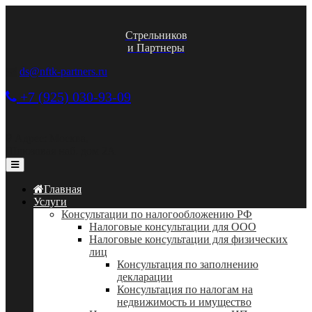
Стрельников
и Партнеры
ds@nftk-partners.ru
+7 (925) 030-93-09
Адрес: Москва,
Шлюзовая наб. дом 2А
Главная
Услуги
Консультации по налогообложению РФ
Налоговые консультации для ООО
Налоговые консультации для физических
лиц
Консультация по заполнению
декларации
Консультация по налогам на
недвижимость и имущество