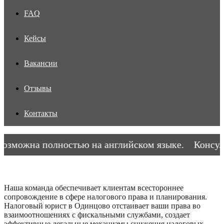
FAQ
Кейсы
Вакансии
Отзывы
Контакты
зможна полностью на английском языке.
Консульт
Наша команда обеспечивает клиентам всестороннее
сопровождение в сфере налогового права и планирования.
Налоговый юрист в Одинцово отстаивает ваши права во
взаимоотношениях с фискальными службами, создает
эффективные легальные механизмы снижения налоговых