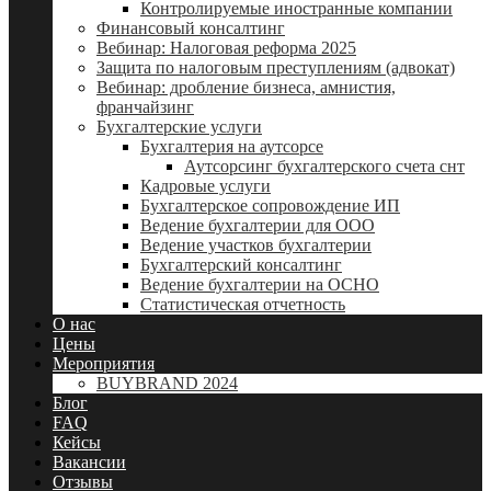
Контролируемые иностранные компании
Финансовый консалтинг
Вебинар: Налоговая реформа 2025
Защита по налоговым преступлениям (адвокат)
Вебинар: дробление бизнеса, амнистия,
франчайзинг
Бухгалтерские услуги
Бухгалтерия на аутсорсе
Аутсорсинг бухгалтерского счета снт
Кадровые услуги
Бухгалтерское сопровождение ИП
Ведение бухгалтерии для ООО
Ведение участков бухгалтерии
Бухгалтерский консалтинг
Ведение бухгалтерии на ОСНО
Статистическая отчетность
О нас
Цены
Мероприятия
BUYBRAND 2024
Блог
FAQ
Кейсы
Вакансии
Отзывы