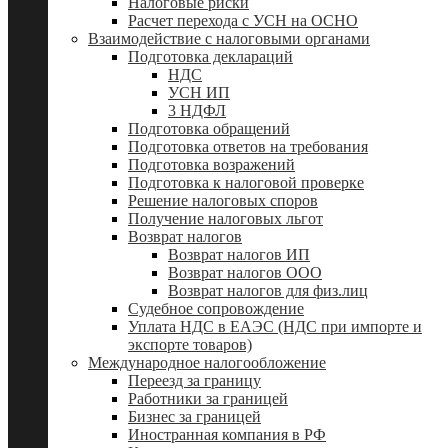
Налоговые риски
Расчет перехода с УСН на ОСНО
Взаимодействие с налоговыми органами
Подготовка деклараций
НДС
УСН ИП
3 НДФЛ
Подготовка обращений
Подготовка ответов на требования
Подготовка возражений
Подготовка к налоговой проверке
Решение налоговых споров
Получение налоговых льгот
Возврат налогов
Возврат налогов ИП
Возврат налогов ООО
Возврат налогов для физ.лиц
Судебное сопровождение
Уплата НДС в ЕАЭС (НДС при импорте и
экспорте товаров)
Международное налогообложение
Переезд за границу
Работники за границей
Бизнес за границей
Иностранная компания в РФ