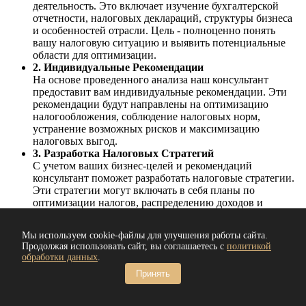
деятельность. Это включает изучение бухгалтерской
отчетности, налоговых деклараций, структуры бизнеса
и особенностей отрасли. Цель - полноценно понять
вашу налоговую ситуацию и выявить потенциальные
области для оптимизации.
2. Индивидуальные Рекомендации
На основе проведенного анализа наш консультант
предоставит вам индивидуальные рекомендации. Эти
рекомендации будут направлены на оптимизацию
налогообложения, соблюдение налоговых норм,
устранение возможных рисков и максимизацию
налоговых выгод.
3. Разработка Налоговых Стратегий
С учетом ваших бизнес-целей и рекомендаций
консультант поможет разработать налоговые стратегии.
Эти стратегии могут включать в себя планы по
оптимизации налогов, распределению доходов и
расходов, а также использованию налоговых льгот и
скидок.
Мы используем cookie-файлы для улучшения работы сайта.
4. Подготовка Документации
Продолжая использовать сайт, вы соглашаетесь с
политикой
Подготовка необходимой налоговой документации -
обработки данных
.
важный шаг для обеспечения соблюдения налоговых
Принять
обязательств. Консультант поможет вам подготовить
декларации, отчеты и другие документы, которые
требуются органам налоговой службы.