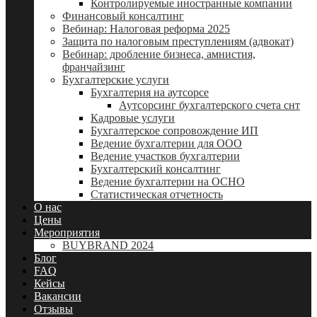
Контролируемые иностранные компании
Финансовый консалтинг
Вебинар: Налоговая реформа 2025
Защита по налоговым преступлениям (адвокат)
Вебинар: дробление бизнеса, амнистия,
франчайзинг
Бухгалтерские услуги
Бухгалтерия на аутсорсе
Аутсорсинг бухгалтерского счета снт
Кадровые услуги
Бухгалтерское сопровождение ИП
Ведение бухгалтерии для ООО
Ведение участков бухгалтерии
Бухгалтерский консалтинг
Ведение бухгалтерии на ОСНО
Статистическая отчетность
О нас
Цены
Мероприятия
BUYBRAND 2024
Блог
FAQ
Кейсы
Вакансии
Отзывы