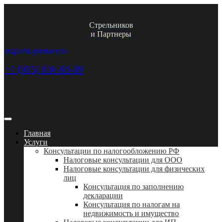
Стрельников
и Партнеры
ds@nftk-partners.ru
+7 (925) 030-93-09
Адрес: Москва,
Шлюзовая наб. дом 2А
Главная
Услуги
Консультации по налогообложению РФ
Налоговые консультации для ООО
Налоговые консультации для физических
лиц
Консультация по заполнению
декларации
Консультация по налогам на
недвижимость и имущество