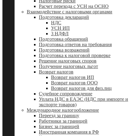
Налоговые риски
Расчет перехода с УСН на ОСНО
Взаимодействие с налоговыми органами
Подготовка деклараций
НДС
УСН ИП
3 НДФЛ
Подготовка обращений
Подготовка ответов на требования
Подготовка возражений
Подготовка к налоговой проверке
Решение налоговых споров
Получение налоговых льгот
Возврат налогов
Возврат налогов ИП
Возврат налогов ООО
Возврат налогов для физ.лиц
Судебное сопровождение
Уплата НДС в ЕАЭС (НДС при импорте и
экспорте товаров)
Международное налогообложение
Переезд за границу
Работники за границей
Бизнес за границей
Иностранная компания в РФ