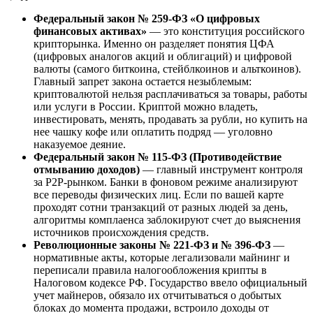
Федеральный закон № 259-ФЗ «О цифровых
финансовых активах»
— это конституция российского
крипторынка. Именно он разделяет понятия ЦФА
(цифровых аналогов акций и облигаций) и цифровой
валюты (самого биткоина, стейблкоинов и альткоинов).
Главный запрет закона остается незыблемым:
криптовалютой нельзя расплачиваться за товары, работы
или услуги в России. Криптой можно владеть,
инвестировать, менять, продавать за рубли, но купить на
нее чашку кофе или оплатить подряд — уголовно
наказуемое деяние.
Федеральный закон № 115-ФЗ (Противодействие
отмыванию доходов)
— главный инструмент контроля
за P2P-рынком. Банки в фоновом режиме анализируют
все переводы физических лиц. Если по вашей карте
проходят сотни транзакций от разных людей за день,
алгоритмы комплаенса заблокируют счет до выяснения
источников происхождения средств.
Революционные законы № 221-ФЗ и № 396-ФЗ
—
нормативные акты, которые легализовали майнинг и
переписали правила налогообложения крипты в
Налоговом кодексе РФ. Государство ввело официальный
учет майнеров, обязало их отчитываться о добытых
блоках до момента продажи, встроило доходы от