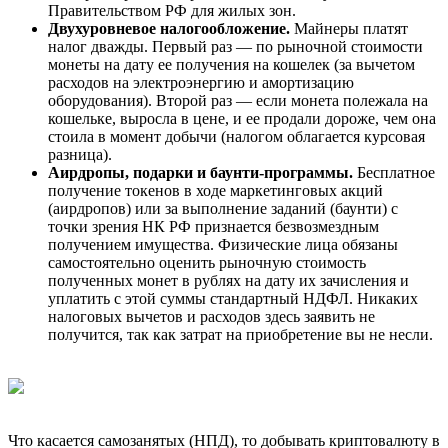
Правительством РФ для жилых зон.
Двухуровневое налогообложение.
Майнеры платят
налог дважды. Первый раз — по рыночной стоимости
монеты на дату ее получения на кошелек (за вычетом
расходов на электроэнергию и амортизацию
оборудования). Второй раз — если монета полежала на
кошельке, выросла в цене, и ее продали дороже, чем она
стоила в момент добычи (налогом облагается курсовая
разница).
Аирдропы, подарки и баунти-программы.
Бесплатное
получение токенов в ходе маркетинговых акций
(аирдропов) или за выполнение заданий (баунти) с
точки зрения НК РФ признается безвозмездным
получением имущества. Физические лица обязаны
самостоятельно оценить рыночную стоимость
полученных монет в рублях на дату их зачисления и
уплатить с этой суммы стандартный НДФЛ. Никаких
налоговых вычетов и расходов здесь заявить не
получится, так как затрат на приобретение вы не несли.
Что касается самозанятых (НПД), то добывать криптовалюту в