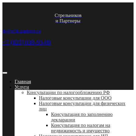
Стрельников
и Партнеры
ds@nftk-partners.ru
+7 (925) 030-93-09
Адрес: Москва,
Шлюзовая наб. дом 2А
Главная
Услуги
Консультации по налогообложению РФ
Налоговые консультации для ООО
Налоговые консультации для физических
лиц
Консультация по заполнению
декларации
Консультация по налогам на
недвижимость и имущество