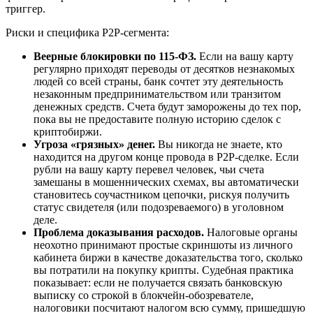
триггер.
Риски и специфика P2P-сегмента:
Веерные блокировки по 115-ФЗ.
Если на вашу карту
регулярно приходят переводы от десятков незнакомых
людей со всей страны, банк сочтет эту деятельность
незаконным предпринимательством или транзитом
денежных средств. Счета будут заморожены до тех пор,
пока вы не предоставите полную историю сделок с
криптобиржи.
Угроза «грязных» денег.
Вы никогда не знаете, кто
находится на другом конце провода в P2P-сделке. Если
рубли на вашу карту перевел человек, чьи счета
замешаны в мошеннических схемах, вы автоматически
становитесь соучастником цепочки, рискуя получить
статус свидетеля (или подозреваемого) в уголовном
деле.
Проблема доказывания расходов.
Налоговые органы
неохотно принимают простые скриншоты из личного
кабинета биржи в качестве доказательства того, сколько
вы потратили на покупку крипты. Судебная практика
показывает: если не получается связать банковскую
выписку со строкой в блокчейн-обозревателе,
налоговики посчитают налогом всю сумму, пришедшую