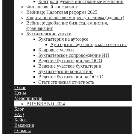
Контролируемые иностранные компании
Финансовый консалтинг
Вебинар: Налоговая реформа 2025
Защита по налоговым преступлениям (адвокат)
Вебинар: дробление бизнеса, амнистия,
франчайзинг
Бухгалтерские услуги
Бухгалтерия на аутсорсе
Аутсорсинг бухгалтерского счета снт
Кадровые услуги
Бухгалтерское сопровождение ИП
Ведение бухгалтерии для ООО
Ведение участков бухгалтерии
Бухгалтерский консалтинг
Ведение бухгалтерии на ОСНО
Статистическая отчетность
О нас
Цены
Мероприятия
BUYBRAND 2024
Блог
FAQ
Кейсы
Вакансии
Отзывы