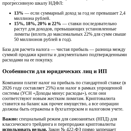
прогрессивную шкалу НДФЛ:
13%
— если суммарный доход за год не превышает 2,4
миллиона рублей.
15%, 18%, 20% и 22%
— ставки последовательно
растут для доходов, превышающих установленные
лимиты (вплоть до максимальных 22% для сумм свыше
50 миллионов рублей в год).
База для расчета налога — чистая прибыль — разница между
суммой продажи крипты и документально подтвержденными
расходами на ее покупку.
Особенности для юридических лиц и ИП
Компании платят налог на прибыль по стандартной ставке (в
2026 году составляет 25%) или налог в рамках упрощенной
системы (УСН «Доходы минус расходы»), если они
соответствуют новым жестким лимитам. Криптовалюта
ставится на баланс как прочее имущество, а все операции
должны быть отражены в бухгалтерском и налоговом учете.
Важно:
специальный режим для самозанятых (НПД) для
классического трейдинга и перепродажи криптовалюты
использовать нельзя.
Закон № 422-ФЗ прямо запрещает