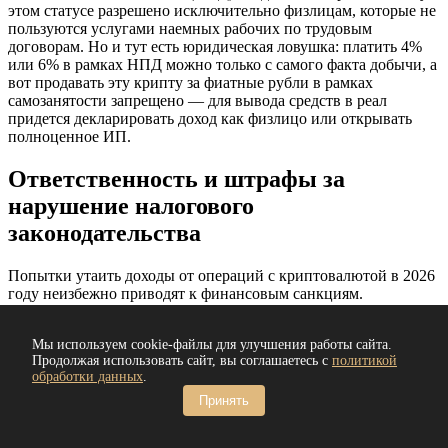
этом статусе разрешено исключительно физлицам, которые не
пользуются услугами наемных рабочих по трудовым
договорам. Но и тут есть юридическая ловушка: платить 4%
или 6% в рамках НПД можно только с самого факта добычи, а
вот продавать эту крипту за фиатные рубли в рамках
самозанятости запрещено — для вывода средств в реал
придется декларировать доход как физлицо или открывать
полноценное ИП.
Ответственность и штрафы за
нарушение налогового
законодательства
Попытки утаить доходы от операций с криптовалютой в 2026
году неизбежно приводят к финансовым санкциям.
Налоговые органы накопили колоссальный опыт выявления
скрытых кошельков через анализ банковских транзакций и
Мы используем cookie-файлы для улучшения работы сайта.
взаимодействие с дружественными зарубежными
Продолжая использовать сайт, вы соглашаетесь с
политикой
площадками.
обработки данных
.
Если ФНС обнаружит незадекларированный доход от
Принять
продажи или майнинга цифровых валют, нарушителю грозит
целый комплекс жестких мер: