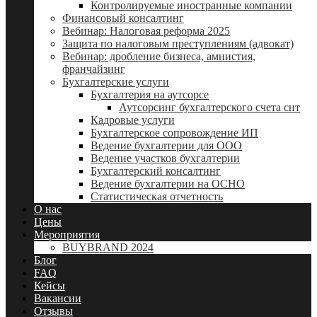
Контролируемые иностранные компании
Финансовый консалтинг
Вебинар: Налоговая реформа 2025
Защита по налоговым преступлениям (адвокат)
Вебинар: дробление бизнеса, амнистия,
франчайзинг
Бухгалтерские услуги
Бухгалтерия на аутсорсе
Аутсорсинг бухгалтерского счета снт
Кадровые услуги
Бухгалтерское сопровождение ИП
Ведение бухгалтерии для ООО
Ведение участков бухгалтерии
Бухгалтерский консалтинг
Ведение бухгалтерии на ОСНО
Статистическая отчетность
О нас
Цены
Мероприятия
BUYBRAND 2024
Блог
FAQ
Кейсы
Вакансии
Отзывы