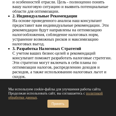
и особенностей отрасли. Цель - полноценно понять
вашу налоговую ситуацию и выявить потенциальные
области для оптимизации.
2. Индивидуальные Рекомендации
На основе проведенного анализа наш консультант
предоставит вам индивидуальные рекомендации. Эти
рекомендации будут направлены на оптимизацию
налогообложения, соблюдение налоговых норм,
устранение возможных рисков и максимизацию
налоговых выгод.
3. Разработка Налоговых Стратегий
С учетом ваших бизнес-целей и рекомендаций
консультант поможет разработать налоговые стратегии.
Эти стратегии могут включать в себя планы по
оптимизации налогов, распределению доходов и
расходов, а также использованию налоговых льгот и
скидок.
4. Подготовка Документации
Подготовка необходимой налоговой документации -
Мы используем cookie-файлы для улучшения работы сайта.
важный шаг для обеспечения соблюдения налоговых
Продолжая использовать сайт, вы соглашаетесь с
политикой
обязательств. Консультант поможет вам подготовить
обработки данных
.
декларации, отчеты и другие документы, которые
Принять
требуются органам налоговой службы.
5. Мониторинг и Адаптация
Наши услуги не заканчиваются после разработки