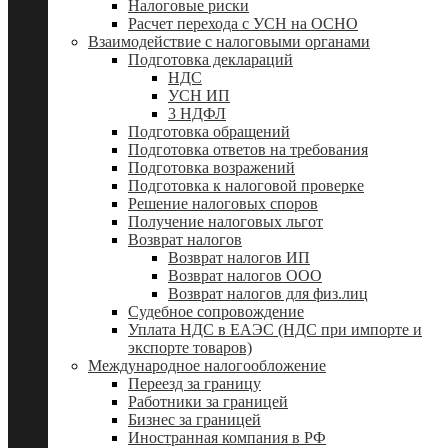
Налоговые риски
Расчет перехода с УСН на ОСНО
Взаимодействие с налоговыми органами
Подготовка деклараций
НДС
УСН ИП
3 НДФЛ
Подготовка обращений
Подготовка ответов на требования
Подготовка возражений
Подготовка к налоговой проверке
Решение налоговых споров
Получение налоговых льгот
Возврат налогов
Возврат налогов ИП
Возврат налогов ООО
Возврат налогов для физ.лиц
Судебное сопровождение
Уплата НДС в ЕАЭС (НДС при импорте и
экспорте товаров)
Международное налогообложение
Переезд за границу
Работники за границей
Бизнес за границей
Иностранная компания в РФ