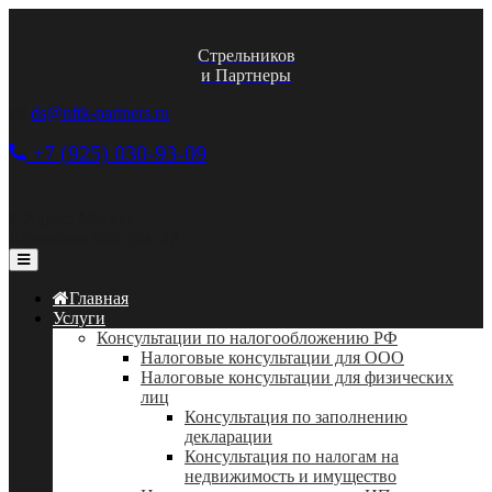
Стрельников
и Партнеры
ds@nftk-partners.ru
+7 (925) 030-93-09
Адрес: Москва,
Шлюзовая наб. дом 2А
Главная
Услуги
Консультации по налогообложению РФ
Налоговые консультации для ООО
Налоговые консультации для физических
лиц
Консультация по заполнению
декларации
Консультация по налогам на
недвижимость и имущество