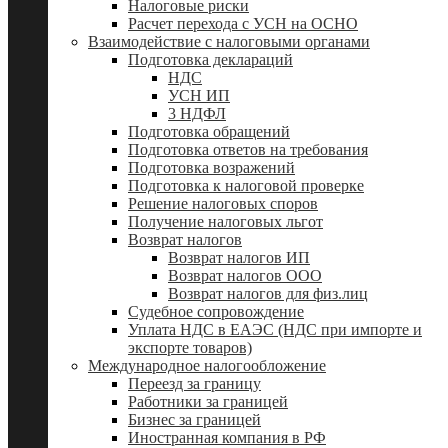
Налоговые риски
Расчет перехода с УСН на ОСНО
Взаимодействие с налоговыми органами
Подготовка деклараций
НДС
УСН ИП
3 НДФЛ
Подготовка обращений
Подготовка ответов на требования
Подготовка возражений
Подготовка к налоговой проверке
Решение налоговых споров
Получение налоговых льгот
Возврат налогов
Возврат налогов ИП
Возврат налогов ООО
Возврат налогов для физ.лиц
Судебное сопровождение
Уплата НДС в ЕАЭС (НДС при импорте и
экспорте товаров)
Международное налогообложение
Переезд за границу
Работники за границей
Бизнес за границей
Иностранная компания в РФ