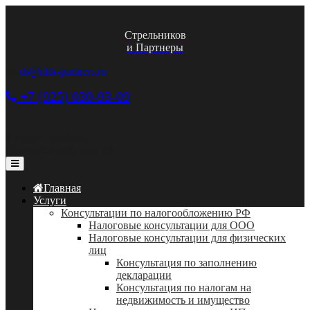
Стрельников
и Партнеры
ds@nftk-partners.ru
+7 (925) 030-93-09
Адрес: Москва,
Шлюзовая наб. дом 2А
Главная
Услуги
Консультации по налогообложению РФ
Налоговые консультации для ООО
Налоговые консультации для физических
лиц
Консультация по заполнению
декларации
Консультация по налогам на
недвижимость и имущество