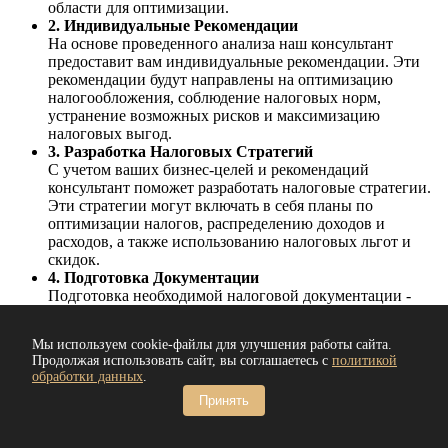
области для оптимизации.
2. Индивидуальные Рекомендации
На основе проведенного анализа наш консультант
предоставит вам индивидуальные рекомендации. Эти
рекомендации будут направлены на оптимизацию
налогообложения, соблюдение налоговых норм,
устранение возможных рисков и максимизацию
налоговых выгод.
3. Разработка Налоговых Стратегий
С учетом ваших бизнес-целей и рекомендаций
консультант поможет разработать налоговые стратегии.
Эти стратегии могут включать в себя планы по
оптимизации налогов, распределению доходов и
расходов, а также использованию налоговых льгот и
скидок.
4. Подготовка Документации
Подготовка необходимой налоговой документации -
важный шаг для обеспечения соблюдения налоговых
обязательств. Консультант поможет вам подготовить
Мы используем cookie-файлы для улучшения работы сайта.
декларации, отчеты и другие документы, которые
Продолжая использовать сайт, вы соглашаетесь с
политикой
требуются органам налоговой службы.
обработки данных
.
5. Мониторинг и Адаптация
Принять
Наши услуги не заканчиваются после разработки
стратегий и подготовки документов. Консультант будет
следить за изменениями в налоговом законодательстве и