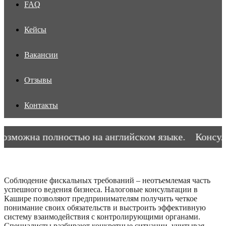
FAQ
Кейсы
Вакансии
Отзывы
Контакты
зможна полностью на английском языке.
Консульт
Соблюдение фискальных требований – неотъемлемая часть
успешного ведения бизнеса. Налоговые консультации в
Кашире позволяют предпринимателям получить четкое
понимание своих обязательств и выстроить эффективную
систему взаимодействия с контролирующими органами.
Специалисты разбирают конкретные ситуации, учитывая