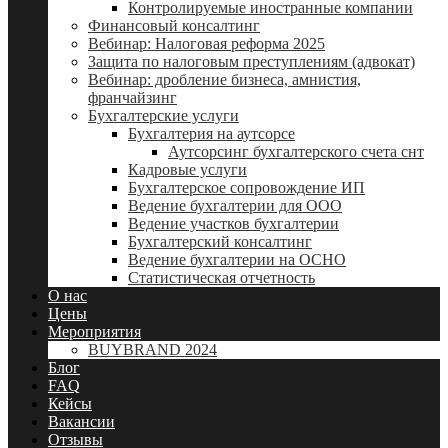
Контролируемые иностранные компании
Финансовый консалтинг
Вебинар: Налоговая реформа 2025
Защита по налоговым преступлениям (адвокат)
Вебинар: дробление бизнеса, амнистия,
франчайзинг
Бухгалтерские услуги
Бухгалтерия на аутсорсе
Аутсорсинг бухгалтерского счета снт
Кадровые услуги
Бухгалтерское сопровождение ИП
Ведение бухгалтерии для ООО
Ведение участков бухгалтерии
Бухгалтерский консалтинг
Ведение бухгалтерии на ОСНО
Статистическая отчетность
О нас
Цены
Мероприятия
BUYBRAND 2024
Блог
FAQ
Кейсы
Вакансии
Отзывы