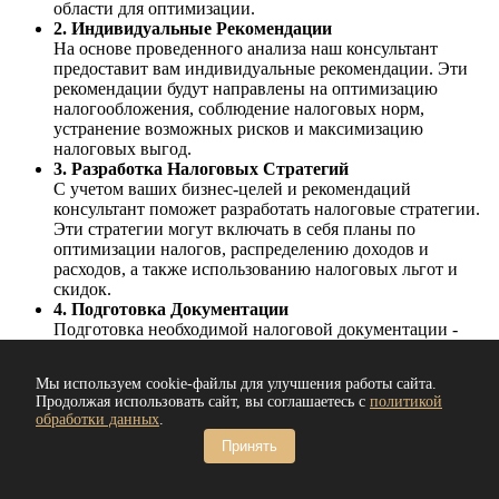
области для оптимизации.
2. Индивидуальные Рекомендации
На основе проведенного анализа наш консультант
предоставит вам индивидуальные рекомендации. Эти
рекомендации будут направлены на оптимизацию
налогообложения, соблюдение налоговых норм,
устранение возможных рисков и максимизацию
налоговых выгод.
3. Разработка Налоговых Стратегий
С учетом ваших бизнес-целей и рекомендаций
консультант поможет разработать налоговые стратегии.
Эти стратегии могут включать в себя планы по
оптимизации налогов, распределению доходов и
расходов, а также использованию налоговых льгот и
скидок.
4. Подготовка Документации
Подготовка необходимой налоговой документации -
важный шаг для обеспечения соблюдения налоговых
обязательств. Консультант поможет вам подготовить
Мы используем cookie-файлы для улучшения работы сайта.
декларации, отчеты и другие документы, которые
Продолжая использовать сайт, вы соглашаетесь с
политикой
требуются органам налоговой службы.
обработки данных
.
5. Мониторинг и Адаптация
Принять
Наши услуги не заканчиваются после разработки
стратегий и подготовки документов. Консультант будет
следить за изменениями в налоговом законодательстве и