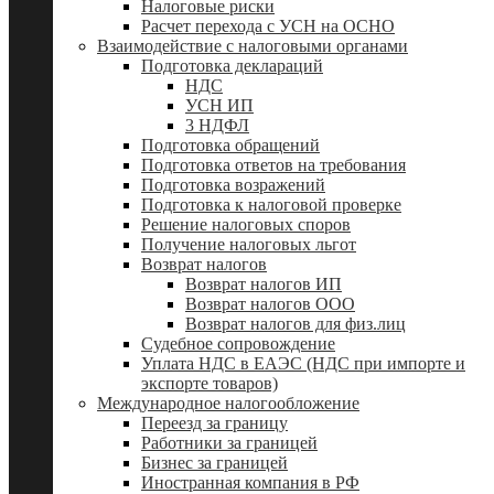
Налоговые риски
Расчет перехода с УСН на ОСНО
Взаимодействие с налоговыми органами
Подготовка деклараций
НДС
УСН ИП
3 НДФЛ
Подготовка обращений
Подготовка ответов на требования
Подготовка возражений
Подготовка к налоговой проверке
Решение налоговых споров
Получение налоговых льгот
Возврат налогов
Возврат налогов ИП
Возврат налогов ООО
Возврат налогов для физ.лиц
Судебное сопровождение
Уплата НДС в ЕАЭС (НДС при импорте и
экспорте товаров)
Международное налогообложение
Переезд за границу
Работники за границей
Бизнес за границей
Иностранная компания в РФ