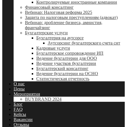
Контролируемые иностранные компании
Финансовый консалтинг
Вебинар: Налоговая реформа 2025
Защита по налоговым преступлениям (адвокат)
Вебинар: дробление бизнеса, амнистия,
франчайзинг
Бухгалтерские услуги
Бухгалтерия на аутсорсе
Аутсорсинг бухгалтерского счета снт
Кадровые услуги
Бухгалтерское сопровождение ИП
Ведение бухгалтерии для ООО
Ведение участков бухгалтерии
Бухгалтерский консалтинг
Ведение бухгалтерии на ОСНО
Статистическая отчетность
О нас
Цены
Мероприятия
BUYBRAND 2024
Блог
FAQ
Кейсы
Вакансии
Отзывы