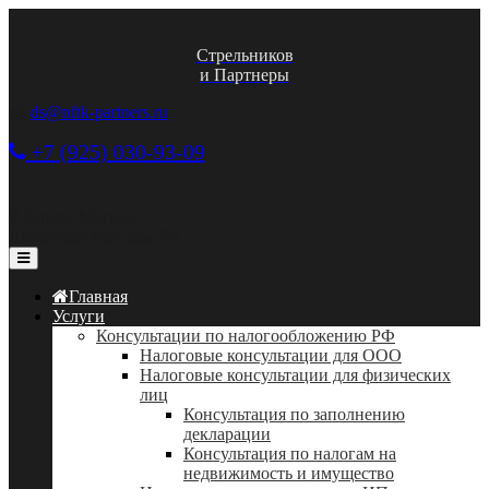
Стрельников
и Партнеры
ds@nftk-partners.ru
+7 (925) 030-93-09
Адрес: Москва,
Шлюзовая наб. дом 2А
Главная
Услуги
Консультации по налогообложению РФ
Налоговые консультации для ООО
Налоговые консультации для физических
лиц
Консультация по заполнению
декларации
Консультация по налогам на
недвижимость и имущество