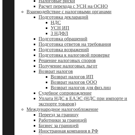
Налоговые риски
Расчет перехода с УСН на ОСНО
Взаимодействие с налоговыми органами
Подготовка деклараций
НДС
УСН ИП
3 НДФЛ
Подготовка обращений
Подготовка ответов на требования
Подготовка возражений
Подготовка к налоговой проверке
Решение налоговых споров
Получение налоговых льгот
Возврат налогов
Возврат налогов ИП
Возврат налогов ООО
Возврат налогов для физ.лиц
Судебное сопровождение
Уплата НДС в ЕАЭС (НДС при импорте и
экспорте товаров)
Международное налогообложение
Переезд за границу
Работники за границей
Бизнес за границей
Иностранная компания в РФ