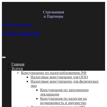
Стрельников
и Партнеры
ds@nftk-partners.ru
+7 (925) 030-93-09
Адрес: Москва,
Шлюзовая наб. дом 2А
Главная
Услуги
Консультации по налогообложению РФ
Налоговые консультации для ООО
Налоговые консультации для физических
лиц
Консультация по заполнению
декларации
Консультация по налогам на
недвижимость и имущество