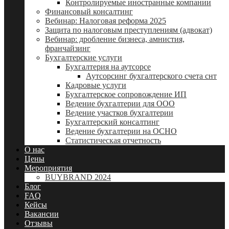
Контролируемые иностранные компании
Финансовый консалтинг
Вебинар: Налоговая реформа 2025
Защита по налоговым преступлениям (адвокат)
Вебинар: дробление бизнеса, амнистия,
франчайзинг
Бухгалтерские услуги
Бухгалтерия на аутсорсе
Аутсорсинг бухгалтерского счета снт
Кадровые услуги
Бухгалтерское сопровождение ИП
Ведение бухгалтерии для ООО
Ведение участков бухгалтерии
Бухгалтерский консалтинг
Ведение бухгалтерии на ОСНО
Статистическая отчетность
О нас
Цены
Мероприятия
BUYBRAND 2024
Блог
FAQ
Кейсы
Вакансии
Отзывы