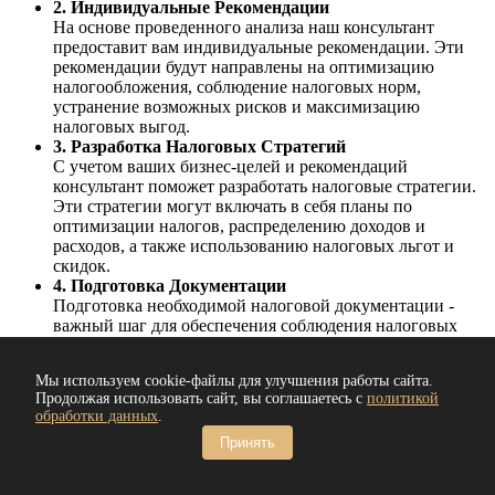
2. Индивидуальные Рекомендации
На основе проведенного анализа наш консультант
предоставит вам индивидуальные рекомендации. Эти
рекомендации будут направлены на оптимизацию
налогообложения, соблюдение налоговых норм,
устранение возможных рисков и максимизацию
налоговых выгод.
3. Разработка Налоговых Стратегий
С учетом ваших бизнес-целей и рекомендаций
консультант поможет разработать налоговые стратегии.
Эти стратегии могут включать в себя планы по
оптимизации налогов, распределению доходов и
расходов, а также использованию налоговых льгот и
скидок.
4. Подготовка Документации
Подготовка необходимой налоговой документации -
важный шаг для обеспечения соблюдения налоговых
обязательств. Консультант поможет вам подготовить
декларации, отчеты и другие документы, которые
Мы используем cookie-файлы для улучшения работы сайта.
требуются органам налоговой службы.
Продолжая использовать сайт, вы соглашаетесь с
политикой
5. Мониторинг и Адаптация
обработки данных
.
Наши услуги не заканчиваются после разработки
Принять
стратегий и подготовки документов. Консультант будет
следить за изменениями в налоговом законодательстве и
обновлениями, которые могут повлиять на вашу